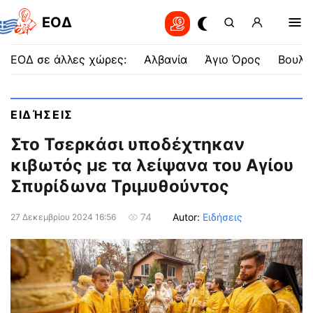
EOΔ
ΕΟΔ σε άλλες χώρες:
Αλβανία
Άγιο Όρος
Βουλγ
ΕΙΔΉΣΕΙΣ
Στο Τσερκάσι υποδέχτηκαν
κιβωτός με τα λείψανα του Αγίου
Σπυρίδωνα Τριμυθούντος
Autor:
Ειδήσεις
74
27 Δεκεμβρίου 2024 16:56