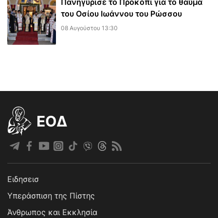
Πανηγύρισε το Προκόπι για το θαύμα
του Οσίου Ιωάννου του Ρώσσου
08 Αυγούστου 13:30
EOΔ
Ειδησεισ
Υπεράσπιση της Πίστης
Άνθρωπος και Εκκλησία