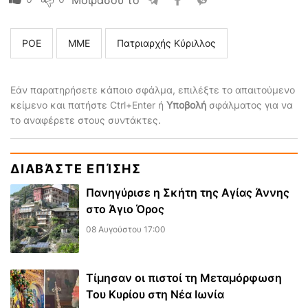
Μοιράσου το
ΡΟΕ
ΜΜΕ
Πατριαρχής Κύριλλος
Εάν παρατηρήσετε κάποιο σφάλμα, επιλέξτε το απαιτούμενο
κείμενο και πατήστε Ctrl+Enter ή
Υποβολή
σφάλματος για να
το αναφέρετε στους συντάκτες.
ΔΙΑΒΆΣΤΕ ΕΠΊΣΗΣ
Πανηγύρισε η Σκήτη της Αγίας Άννης
στο Άγιο Όρος
08 Αυγούστου 17:00
Τίμησαν οι πιστοί τη Μεταμόρφωση
Του Κυρίου στη Νέα Ιωνία