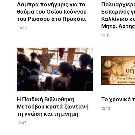
Λαμπρά πανήγυρις για το
Πολυαρχιερ
θαύμα του Οσίου Ιωάννου
Εσπερινός γι
του Ρώσσου στο Προκόπι
Καλλίνικο κ
Μητρ. Άρτης
13:30
13:15
Η Παιδική Βιβλιοθήκη
Το χρονικό 
Μετσόβου κρατά ζωντανή
12:13
τη γνώση και τη μνήμη
12:47