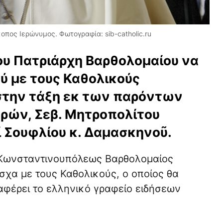
πος Ιερώνυμος. Φωτογραφία: sib-catholic.ru
υ Πατριάρχη Βαρθολομαίου να
ού με τους Καθολικούς
στην τάξη εκ των παρόντων
ών, Σεβ. Μητροπολίτου
ί Σουφλίου κ. Δαμασκηνοῦ.
ς Κωνσταντινουπόλεως Βαρθολομαίος
χα με τους Καθολικούς, ο οποίος θα
αφέρει το ελληνικό γραφείο ειδήσεων