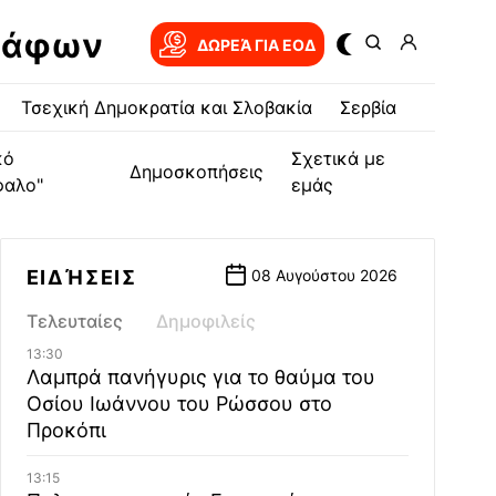
ράφων
ΔΩΡΕΆ ΓΙΑ EOΔ
Τσεχική Δημοκρατία και Σλοβακία
Σερβία
κό
Σχετικά με
Δημοσκοπήσεις
φαλο"
εμάς
ΕΙΔΉΣΕΙΣ
08 Αυγούστου 2026
Τελευταίες
Δημοφιλείς
13:30
Λαμπρά πανήγυρις για το θαύμα του
Οσίου Ιωάννου του Ρώσσου στο
Προκόπι
13:15