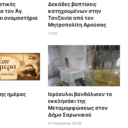
ατικός
Δεκάδες βαπτίσεις
α τον Άγ.
κατηχουμένων στην
αι ονομαστήρια
Τανζανία από τον
Μητροπολίτη Αρούσας
13:00
της ημέρας
Ιερόσυλοι βανδάλισαν το
εκκλησάκι της
Μεταμορφώσεως στον
Δήμο Σαρωνικού
07 Αυγούστου 20:59