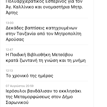
Πολυαρχιερατικός Εσπερινός για τον
Άγ. Καλλίνικο και ονομαστήρια Μητρ.
Άρτης
13:00
Δεκάδες βαπτίσεις κατηχουμένων
στην Τανζανία από τον Μητροπολίτη
Αρούσας
12:47
Η Παιδική Βιβλιοθήκη Μετσόβου
κρατά ζωντανή τη γνώση και τη μνήμη
12:13
Το χρονικό της ημέρας
07 Αυγούστου 20:59
Ιερόσυλοι βανδάλισαν το εκκλησάκι
της Μεταμορφώσεως στον Δήμο
Σαρωνικού