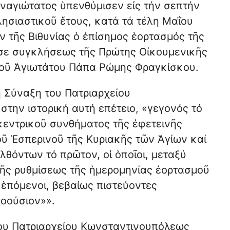
αναγιώτατος ὑπενθύμισεν εἰς τήν σεπτήν
λησιαστικοῦ ἔτους, κατά τά τέλη Μαΐου
ν τῆς Βιθυνίας ὁ ἐπίσημος ἑορτασμός τῆς
σε συγκλήσεως τῆς Πρώτης Οἰκουμενικῆς
οῦ Ἁγιωτάτου Πάπα Ρώμης Φραγκίσκου.
ή Σύναξη του Πατριαρχείου
την ιστορική αυτή επέτειο, «γεγονός τό
κεντρικοῦ συνθήματος τῆς ἐφετεινῆς
ῦ Ἑσπερινοῦ τῆς Κυριακῆς τῶν Ἁγίων καί
θόντων τό πρῶτον, οἱ ὁποῖοι, μεταξύ
τῆς ρυθμίσεως τῆς ἡμερομηνίας ἑορτασμοῦ
 ἑπόμενοι, βεβαίως πιστεύοντες
μοούσιον»».
ου Πατριαρχείου Κωνσταντινουπόλεως