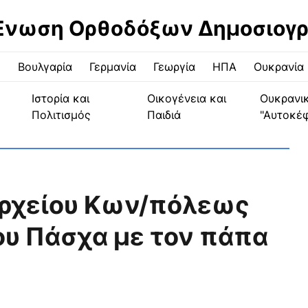
Ένωση Ορθοδόξων Δημοσιογ
ς
Βουλγαρία
Γερμανία
Γεωργία
ΗΠΑ
Ουκρανία
Ιστορία και
Οικογένεια και
Ουκρανι
Πολιτισμός
Παιδιά
"Αυτοκέ
ρχείου Κων/πόλεως
ου Πάσχα με τον πάπα