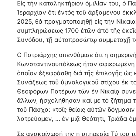
Εἰς τήν καταληκτήριον ὁμιλίαν του, ὁ Π
Ἱεραρχίαν ὅτι ἐντός τοῦ ἀρξαμένου ἐκκ
2025, θά πραγματοποιηθῇ εἰς τήν Νίκαια
συμπληρώσεως 1700 ἐτῶν ἀπό τῆς ἐκεῖ
Συνόδου, τῇ αὐτοπροσώπῳ συμμετοχῇ τ
Ο Πατριάρχης υπενθύμισε ότι η σημεριν
Κωνσταντινουπόλεως ήταν αφιερωμένη σ
ὁποῖον ἐξεφράσθη διά τῆς ἐπιλογῆς ὡς 
Συνάξεως τοῦ ὑμνολογικοῦ στίχου ἐκ το
Θεοφόρων Πατέρων τῶν ἐν Νικαίᾳ συνελ
ἄλλων, ἠσχολήθησαν καί μέ τό ζήτημα 
τοῦ Πάσχα: «τοῖς θείοις αὐτῶν δόγμασιν
λατρεύομεν, … ἐν μιᾷ Θεότητι, Τριάδα ὁ
Σε ανακοίνωσή της η υπηρεσία Τύπου τ