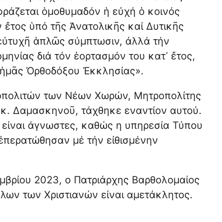
φράζεται ὁμοθυμαδόν ἡ εὐχή ὁ κοινός
ἔτος ὑπό τῆς Ἀνατολικῆς καί Δυτικῆς
 εὐτυχῆ ἁπλῶς σύμπτωσιν, ἀλλά τήν
ηνίας διά τόν ἑορτασμόν του κατ᾽ ἔτος,
 ἡμᾶς Ὀρθοδόξου Ἐκκλησίας».
ροπολιτών των Νέων Χωρών, Μητροπολίτης
 κ. Δαμασκηνοῦ, τάχθηκε εναντίον αυτού.
υ είναι άγνωστες, καθώς η υπηρεσία Τύπου
 ἐπερατώθησαν μέ τήν εἰθισμένην
εμβρίου 2023, ο Πατριάρχης Βαρθολομαίος
όλων των Χριστιανών είναι αμετάκλητος.