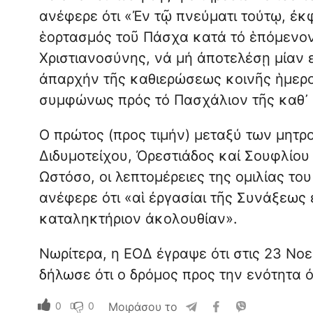
ανέφερε ότι «Ἐν τῷ πνεύματι τούτῳ, ἐκ
ἑορτασμός τοῦ Πάσχα κατά τό ἑπόμενον 
Χριστιανοσύνης, νά μή ἀποτελέσῃ μίαν
ἀπαρχήν τῆς καθιερώσεως κοινῆς ἡμερομ
συμφώνως πρός τό Πασχάλιον τῆς καθ᾽
Ο πρώτος (προς τιμήν) μεταξύ των μητ
Διδυμοτείχου, Ὀρεστιάδος καί Σουφλίου
Ωστόσο, οι λεπτομέρειες της ομιλίας το
ανέφερε ότι «αἱ ἐργασίαι τῆς Συνάξεως
καταληκτήριον ἀκολουθίαν».
Νωρίτερα, η ΕΟΔ έγραψε ότι στις 23 Νο
δήλωσε ότι ο δρόμος προς την ενότητα 
0
0
Μοιράσου το