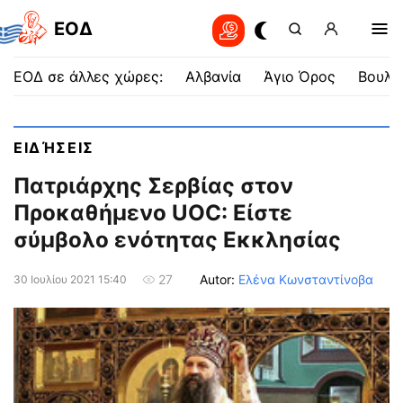
EOΔ
ΕΟΔ σε άλλες χώρες:
Αλβανία
Άγιο Όρος
Βουλγ
ΕΙΔΉΣΕΙΣ
Πατριάρχης Σερβίας στον
Προκαθήμενο UOC: Είστε
σύμβολο ενότητας Εκκλησίας
Autor:
Ελένα Κωνσταντίνοβα
27
30 Ιουλίου 2021 15:40