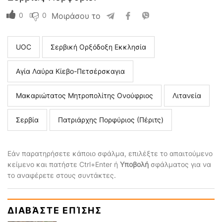
0
0
Μοιράσου το
UOC
Σερβική Ορξόδοξη Εκκλησία
Αγία Λαύρα Κίεβο-Πετσέρσκαγια
Μακαριώτατος Μητροπολίτης Ονούφριος
Λιτανεία
Σερβία
Πατριάρχης Πορφύριος (Πέριτς)
Εάν παρατηρήσετε κάποιο σφάλμα, επιλέξτε το απαιτούμενο
κείμενο και πατήστε Ctrl+Enter ή
Υποβολή
σφάλματος για να
το αναφέρετε στους συντάκτες.
ΔΙΑΒΆΣΤΕ ΕΠΊΣΗΣ