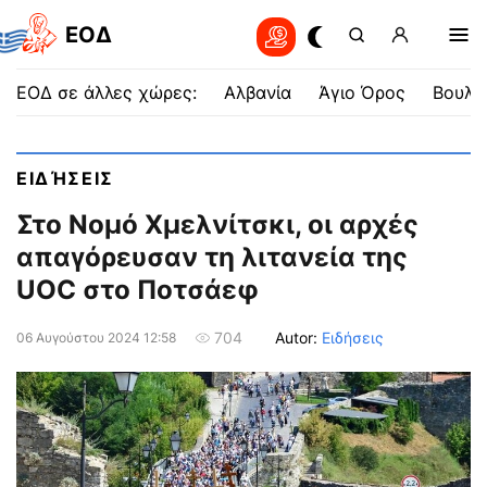
EOΔ
ΕΟΔ σε άλλες χώρες:
Αλβανία
Άγιο Όρος
Βουλγ
ΕΙΔΉΣΕΙΣ
Στο Νομό Χμελνίτσκι, οι αρχές
απαγόρευσαν τη λιτανεία της
UOC στο Ποτσάεφ
Autor:
Ειδήσεις
704
06 Αυγούστου 2024 12:58