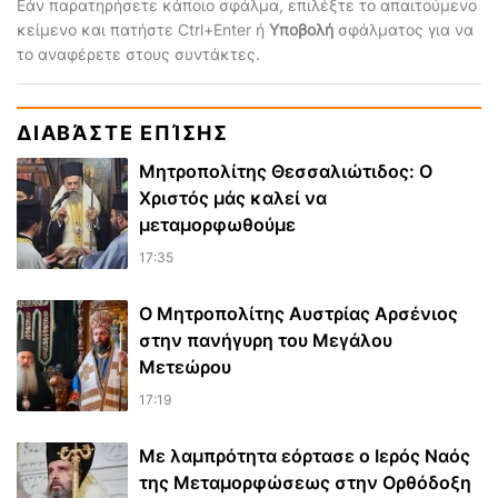
Εάν παρατηρήσετε κάποιο σφάλμα, επιλέξτε το απαιτούμενο
κείμενο και πατήστε Ctrl+Enter ή
Υποβολή
σφάλματος για να
το αναφέρετε στους συντάκτες.
ΔΙΑΒΆΣΤΕ ΕΠΊΣΗΣ
Μητροπολίτης Θεσσαλιώτιδος: Ο
Χριστός μάς καλεί να
μεταμορφωθούμε
17:35
Ο Μητροπολίτης Αυστρίας Αρσένιος
στην πανήγυρη του Μεγάλου
Μετεώρου
17:19
Με λαμπρότητα εόρτασε ο Ιερός Ναός
της Μεταμορφώσεως στην Ορθόδοξη