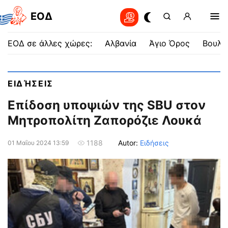
EOΔ
ΕΟΔ σε άλλες χώρες:
Αλβανία
Άγιο Όρος
Βουλγ
ΕΙΔΉΣΕΙΣ
Επίδοση υποψιών της SBU στον
Μητροπολίτη Ζαπορόζιε Λουκά
Autor:
Ειδήσεις
1188
01 Μαΐου 2024 13:59