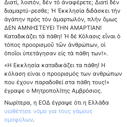
Διατί, λοιπόν, δέν τό ἀναφέρετε; Διατί δέν
διαμαρτύ-ρεσθε; Ἡ Ἐκκλησία διδάσκει τήν
ἀγάπην πρός τόν ἁμαρτωλόν, πλήν ὅμως
ΔΕΝ ΑΜΝΗΣΤΕΥΕΙ ΤΗΝ ΑΜΑΡΤΙΑΝ!
Καταδικάζει τά πάθη! Ἡ δέ Κόλασις εἶναι ὁ
τόπος προορισμοῦ τῶν ἀνθρώπων, οἱ
ὁποῖοι ὑπετάγησαν εἰς τά πάθη των!».
«Η Εκκλησία καταδικάζει τα πάθη! Η
κόλαση είναι ο προορισμός των ανθρώπων
που έχουν παραδοθεί στα πάθη τους!»
έγραψε ο Μητροπολίτης Αμβρόσιος.
Νωρίτερα, η ΕΟΔ έγραψε ότι η Ελλάδα
υιοθέτησε νόμο για τους γάμους
ομοφύλων
.