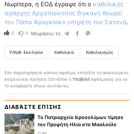
Νωρίτερα, η ΕΟΔ έγραψε ότι ο
καθολικός
ιεράρχης Αρχιεπίσκοπος Βιγκανό θεωρεί
τον Πάπα Φραγκίσκο υπηρέτη του Σατανά
.
0
0
Μοιράσου το
Ρ/Καθ. Εκκλησία
Καθολικοί
Καθολικισμός
Εάν παρατηρήσετε κάποιο σφάλμα, επιλέξτε το απαιτούμενο
κείμενο και πατήστε Ctrl+Enter ή
Υποβολή
σφάλματος για να
το αναφέρετε στους συντάκτες.
ΔΙΑΒΆΣΤΕ ΕΠΊΣΗΣ
Το Πατριαρχείο Ιεροσολύμων τίμησε
τον Προφήτη Ηλία στο Μααλούλε
11:46