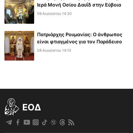
Ιερά Μονή Οσίου Δαυΐδ στην Εύβοια
08 Αυγούστου 14:30
Πατριάρχης Ρουμανίας: Ο άνθρωπος
είναι φτιαγμένος για τον Παράδεισο
08 Αυγούστου 14:10
EOΔ