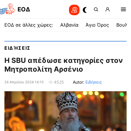
EOΔ
ΕΟΔ σε άλλες χώρες:
Αλβανία
Άγιο Όρος
Βουλγ
ΕΙΔΉΣΕΙΣ
Η SBU απέδωσε κατηγορίες στον
Μητροπολίτη Αρσένιο
Autor:
Ειδήσεις
4525
24 Απριλίου 2024 14:15