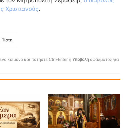
με τον Μητροπολίτη Σεραφείμ,
ο διάβολος
υς Χριστιανούς
.
Πίστη
νο κείμενο και πατήστε Ctrl+Enter ή
Υποβολή
σφάλματος για