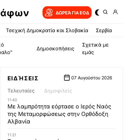
ράφων
ΔΩΡΕΆ ΓΙΑ EOΔ
Τσεχική Δημοκρατία και Σλοβακία
Σερβία
κό
Σχετικά με
Δημοσκοπήσεις
φαλο"
εμάς
ΕΙΔΉΣΕΙΣ
07 Αυγούστου 2026
Τελευταίες
Δημοφιλείς
11:40
Με λαμπρότητα εόρτασε ο Ιερός Ναός
της Μεταμορφώσεως στην Ορθόδοξη
Αλβανία
11:21