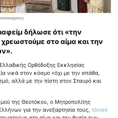
ianewsagency
ραφείμ δήλωσε ότι «την
 χρεωστούμε στο αίμα και την
ων».
Ελλαδικής Ορθόδοξης Εκκλησίας
ία νικά στον κόσμο «όχι με την σπάθα,
σμό, αλλά με την πίστη στον Σταυρό και
σμού της Θεοτόκου, ο Μητροπολίτης
Ελλήνων για την ανεξαρτησία τους,
τόνισε
χρεωστούμε στο αίμα και την θυσία των