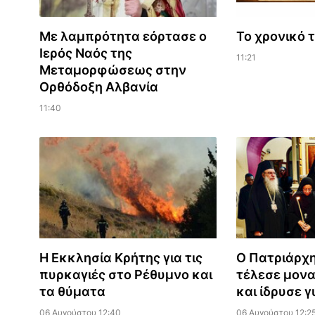
Με λαμπρότητα εόρτασε ο
Το χρονικό 
Ιερός Ναός της
11:21
Μεταμορφώσεως στην
Ορθόδοξη Αλβανία
11:40
Η Εκκλησία Κρήτης για τις
Ο Πατριάρχ
πυρκαγιές στο Ρέθυμνο και
τέλεσε μονα
τα θύματα
και ίδρυσε 
06 Αυγούστου 12:40
06 Αυγούστου 12:2