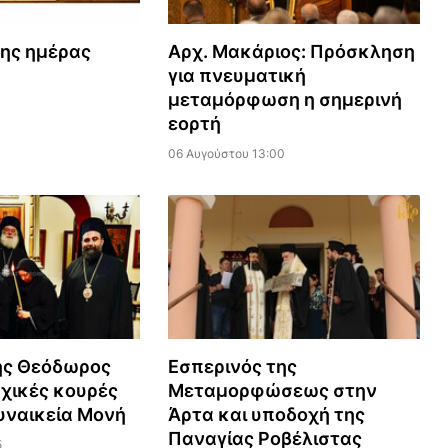
της ημέρας
Αρχ. Μακάριος: Πρόσκληση
για πνευματική
μεταμόρφωση η σημερινή
εορτή
06 Αυγούστου 13:00
ης Θεόδωρος
Εσπερινός της
χικές κουρές
Μεταμορφώσεως στην
γυναικεία Μονή
Άρτα και υποδοχή της
Παναγίας Ροβέλιστας
5