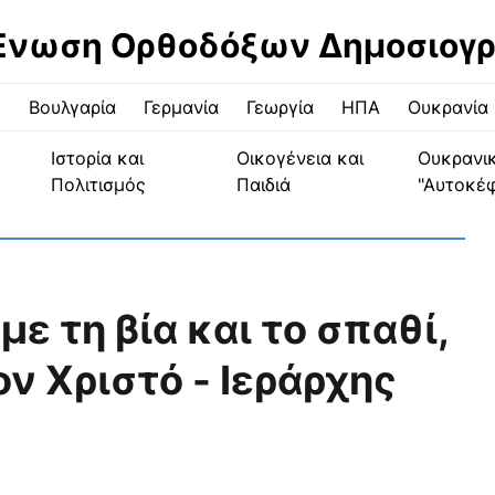
Ένωση Ορθοδόξων Δημοσιογ
ς
Βουλγαρία
Γερμανία
Γεωργία
ΗΠΑ
Ουκρανία
Ιστορία και
Οικογένεια και
Ουκρανι
Πολιτισμός
Παιδιά
"Αυτοκέ
με τη βία και το σπαθί,
ον Χριστό - Ιεράρχης