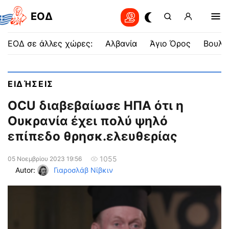
EOΔ
ΕΟΔ σε άλλες χώρες:
Αλβανία
Άγιο Όρος
Βουλγ
ΕΙΔΉΣΕΙΣ
OCU διαβεβαίωσε ΗΠΑ ότι η
Ουκρανία έχει πολύ ψηλό
επίπεδο θρησκ.ελευθερίας
1055
05 Νοεμβρίου 2023 19:56
Autor:
Γιαροσλάβ Νίβκιν