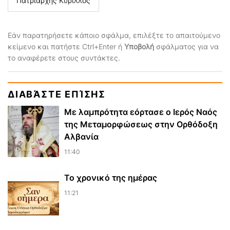
Πατριαρχής Κύριλλος
Εάν παρατηρήσετε κάποιο σφάλμα, επιλέξτε το απαιτούμενο
κείμενο και πατήστε Ctrl+Enter ή
Υποβολή
σφάλματος για να
το αναφέρετε στους συντάκτες.
ΔΙΑΒΆΣΤΕ ΕΠΊΣΗΣ
Με λαμπρότητα εόρτασε ο Ιερός Ναός
της Μεταμορφώσεως στην Ορθόδοξη
Αλβανία
11:40
Το χρονικό της ημέρας
11:21