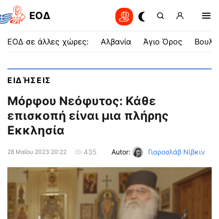
EOΔ
ΕΟΔ σε άλλες χώρες:
Αλβανία
Άγιο Όρος
Βουλγ
ΕΙΔΉΣΕΙΣ
Μόρφου Νεόφυτος: Κάθε
επισκοπή είναι μια πλήρης
Εκκλησία
Autor:
Γιαροσλάβ Νίβκιν
435
28 Μαΐου 2023 20:22