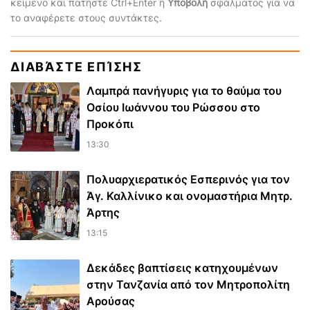
κείμενο και πατήστε Ctrl+Enter ή
Υποβολή
σφάλματος για να
το αναφέρετε στους συντάκτες.
ΔΙΑΒΆΣΤΕ ΕΠΊΣΗΣ
Λαμπρά πανήγυρις για το θαύμα του
Οσίου Ιωάννου του Ρώσσου στο
Προκόπι
13:30
Πολυαρχιερατικός Εσπερινός για τον
Άγ. Καλλίνικο και ονομαστήρια Μητρ.
Άρτης
13:15
Δεκάδες βαπτίσεις κατηχουμένων
στην Τανζανία από τον Μητροπολίτη
Αρούσας