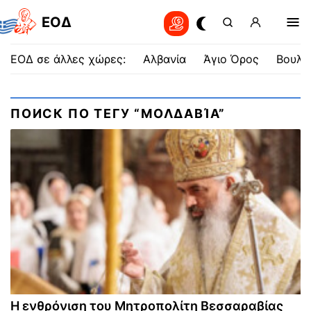
EOΔ
ΕΟΔ σε άλλες χώρες:
Αλβανία
Άγιο Όρος
Βουλγ
ПОИСК ПО ТЕГУ “ΜΟΛΔΑΒΊΑ”
Η ενθρόνιση του Μητροπολίτη Βεσσαραβίας