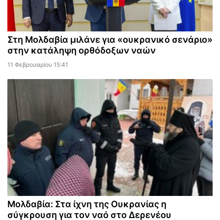
Στη Μολδαβία μιλάνε για «ουκρανικό σενάριο»
στην κατάληψη ορθόδοξων ναών
11 Φεβρουαρίου 15:41
Μολδαβία: Στα ίχνη της Ουκρανίας η
σύγκρουση για τον ναό στο Δερενέου