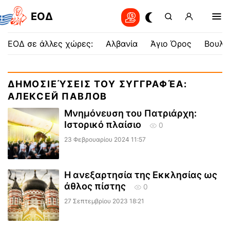
EOΔ
ΕΟΔ σε άλλες χώρες:
Αλβανία
Άγιο Όρος
Βουλγ
ΔΗΜΟΣΙΕΎΣΕΙΣ ΤΟΥ ΣΥΓΓΡΑΦΈΑ:
АЛЕКСЕЙ ПАВЛОВ
Μνημόνευση του Πατριάρχη:
Ιστορικό πλαίσιο
0
23 Φεβρουαρίου 2024 11:57
Η ανεξαρτησία της Εκκλησίας ως
άθλος πίστης
0
27 Σεπτεμβρίου 2023 18:21