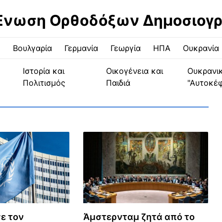
Ένωση Ορθοδόξων Δημοσιογ
ς
Βουλγαρία
Γερμανία
Γεωργία
ΗΠΑ
Ουκρανία
Ιστορία και
Οικογένεια και
Ουκρανι
Πολιτισμός
Παιδιά
"Αυτοκέ
Άμστερνταμ ζητά από το
ε τον