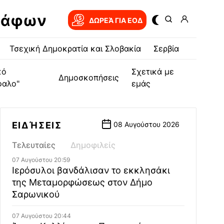
ράφων
ΔΩΡΕΆ ΓΙΑ EOΔ
Τσεχική Δημοκρατία και Σλοβακία
Σερβία
κό
Σχετικά με
Δημοσκοπήσεις
φαλο"
εμάς
ΕΙΔΉΣΕΙΣ
08 Αυγούστου 2026
Τελευταίες
Δημοφιλείς
07 Αυγούστου 20:59
Ιερόσυλοι βανδάλισαν το εκκλησάκι
της Μεταμορφώσεως στον Δήμο
Σαρωνικού
07 Αυγούστου 20:44