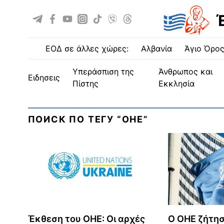
ΕΟΔ σε άλλες χώρες:
Αλβανία
Άγιο Όρο
Υπεράσπιση της
Άνθρωπος και
ειδησεις
Πίστης
Εκκλησία
ПОИСК ПО ТЕГУ “ОΗΕ”
Έκθεση του ΟΗΕ: Οι αρχές
Ο ΟΗΕ ζήτησ