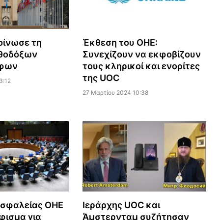
οίνωσε τη
Έκθεση του ΟΗΕ:
θοδόξων
Συνεχίζουν να εκφοβίζουν
άφων
τους κληρικοί και ενορίτες
της UOC
3:12
27 Μαρτίου 2024 10:38
Ασφαλείας ΟΗΕ
Ιεράρχης UOC και
φισμα για
Άμστερνταμ συζήτησαν