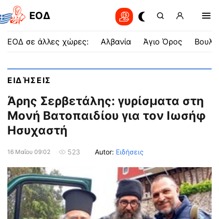
EOΔ
ΕΟΔ σε άλλες χώρες:
Αλβανία
Άγιο Όρος
Βουλγ
ΕΙΔΉΣΕΙΣ
Άρης Σερβετάλης: γυρίσματα στη
Μονή Βατοπαιδίου για τον Ιωσήφ
Ησυχαστή
Autor:
Ειδήσεις
523
16 Μαΐου 09:02