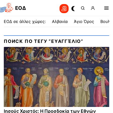
EOΔ
ΕΟΔ σε άλλες χώρες:
Αλβανία
Άγιο Όρος
Βουλγ
ПОИСК ПО ТЕГУ “ΕΥΑΓΓΈΛΙΟ”
Ιησούς Χριστός: Η Προσδοκία των Εθνών