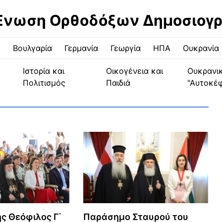
Ένωση Ορθοδόξων Δημοσιογ
ς
Βουλγαρία
Γερμανία
Γεωργία
ΗΠΑ
Ουκρανία
Ιστορία και
Οικογένεια και
Ουκρανι
Πολιτισμός
Παιδιά
"Αυτοκέ
ς Θεόφιλος Γ΄
Παράσημο Σταυρού του