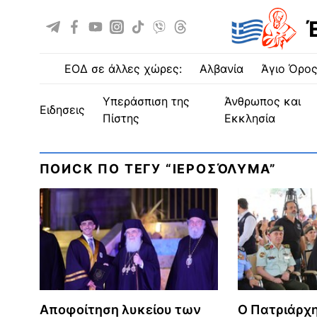
ΕΟΔ σε άλλες χώρες:
Αλβανία
Άγιο Όρο
Υπεράσπιση της
Άνθρωπος και
ειδησεις
Πίστης
Εκκλησία
ПОИСК ПО ТЕГУ “ΙΕΡΟΣΌΛΥΜΑ”
Αποφοίτηση λυκείου των
Ο Πατριάρχη