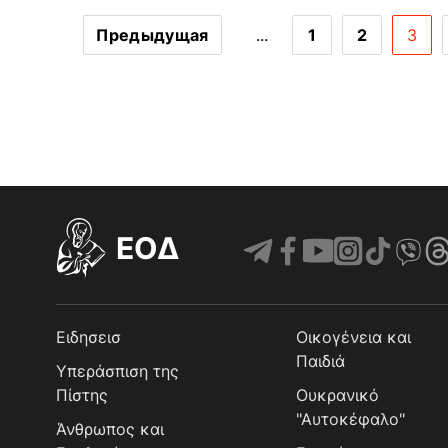
Предыдущая
...
1
2
3
EOΔ
Ειδησεισ
Οικογένεια και
Παιδιά
Υπεράσπιση της
Πίστης
Ουκρανικό
"Αυτοκέφαλο"
Άνθρωπος και