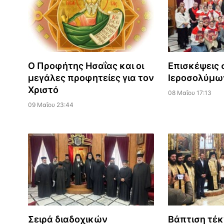
Ο Προφήτης Ησαΐας και οι
Επισκέψεις 
μεγάλες προφητείες για τον
Ιεροσολύμω
Χριστό
08 Μαΐου 17:13
09 Μαΐου 23:44
Σειρά διαδοχικών
Βάπτιση τέ