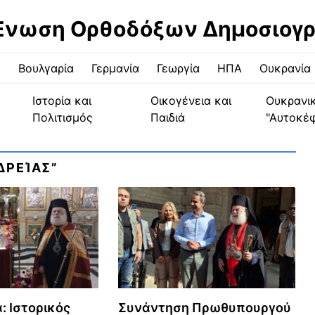
Ένωση Ορθοδόξων Δημοσιογ
ς
Βουλγαρία
Γερμανία
Γεωργία
ΗΠΑ
Ουκρανία
Ιστορία και
Οικογένεια και
Ουκρανι
Πολιτισμός
Παιδιά
"Αυτοκέ
ΔΡΕΊΑΣ”
: Ιστορικός
Συνάντηση Πρωθυπουργού