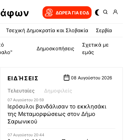
ράφων
ΔΩΡΕΆ ΓΙΑ EOΔ
Τσεχική Δημοκρατία και Σλοβακία
Σερβία
κό
Σχετικά με
Δημοσκοπήσεις
φαλο"
εμάς
ΕΙΔΉΣΕΙΣ
08 Αυγούστου 2026
Τελευταίες
Δημοφιλείς
07 Αυγούστου 20:59
Ιερόσυλοι βανδάλισαν το εκκλησάκι
της Μεταμορφώσεως στον Δήμο
Σαρωνικού
07 Αυγούστου 20:44