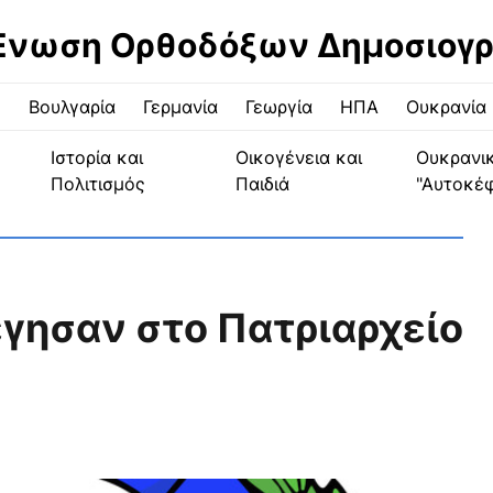
Ένωση Ορθοδόξων Δημοσιογ
ς
Βουλγαρία
Γερμανία
Γεωργία
ΗΠΑ
Ουκρανία
Ιστορία και
Οικογένεια και
Ουκρανι
Πολιτισμός
Παιδιά
"Αυτοκέ
έγησαν στο Πατριαρχείο