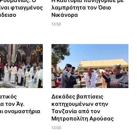
Ρουμανίας: Ο
Η Καστοριά πανηγύρισε με
ναι φτιαγμένος
λαμπρότητα τον Όσιο
άδεισο
Νικάνορα
13:50
ατικός
Δεκάδες βαπτίσεις
α τον Άγ.
κατηχουμένων στην
αι ονομαστήρια
Τανζανία από τον
Μητροπολίτη Αρούσας
13:00