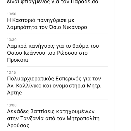
είναι φτιαγμένος για τον Παράδεισο
13:50
Η Καστοριά πανηγύρισε με
λαμπρότητα τον Όσιο Νικάνορα
13:30
Λαμπρά πανήγυρις για το θαύμα του
Οσίου Ιωάννου του Ρώσσου στο
Προκόπι
13:15
Πολυαρχιερατικός Εσπερινός για τον
Άγ. Καλλίνικο και ονομαστήρια Μητρ.
Άρτης
13:00
Δεκάδες βαπτίσεις κατηχουμένων
στην Τανζανία από τον Μητροπολίτη
Αρούσας