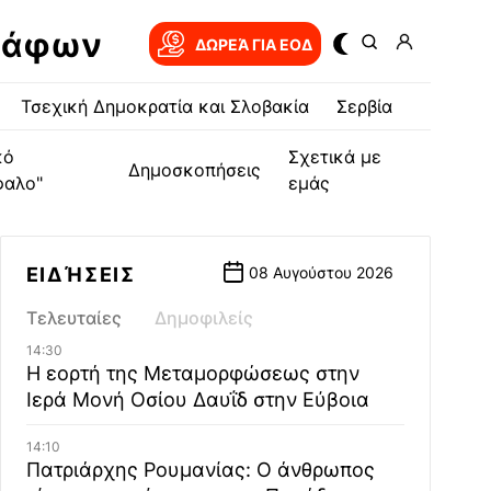
ράφων
ΔΩΡΕΆ ΓΙΑ EOΔ
Τσεχική Δημοκρατία και Σλοβακία
Σερβία
κό
Σχετικά με
Δημοσκοπήσεις
φαλο"
εμάς
ΕΙΔΉΣΕΙΣ
08 Αυγούστου 2026
Τελευταίες
Δημοφιλείς
14:30
Η εορτή της Μεταμορφώσεως στην
Ιερά Μονή Οσίου Δαυΐδ στην Εύβοια
14:10
Πατριάρχης Ρουμανίας: Ο άνθρωπος