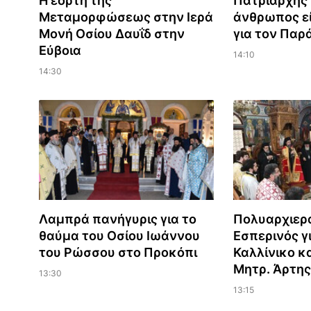
Η εορτή της
Πατριάρχης 
Μεταμορφώσεως στην Ιερά
άνθρωπος εί
Μονή Οσίου Δαυΐδ στην
για τον Παρ
Εύβοια
14:10
14:30
Λαμπρά πανήγυρις για το
Πολυαρχιερ
θαύμα του Οσίου Ιωάννου
Εσπερινός γι
του Ρώσσου στο Προκόπι
Καλλίνικο κ
Μητρ. Άρτης
13:30
13:15