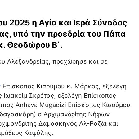
υ 2025 η Αγία και Ιερά Σύνοδος
ας, υπό την προεδρία του Πάπα
κ. Θεοδώρου Β΄.
ίου Αλεξανδρείας, προχώρησε και σε
r
Επίσκοπος Κισούμου κ. Μάρκος, εξελέγη
ς Ιωακείμ Σκρέτας, εξελέγη Επίσκοπος
λιππος Anhava Mugadizi Επίσκοπος Κισούμου
αδαγασκάρη) ο Αρχιμανδρίτης Νήφων
χιμανδρίτης Δαμασκηνός Αλ-Ραζάι και
Τιμόθεος Καψάλης.