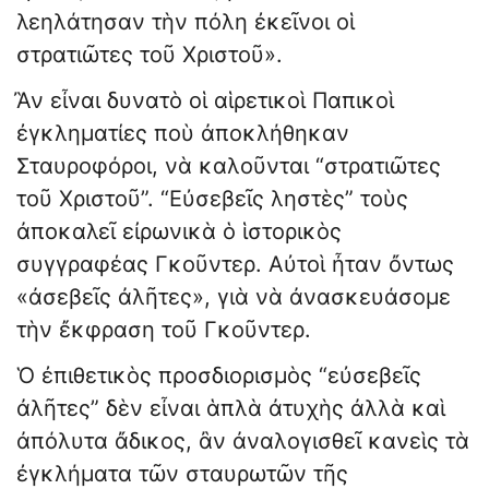
λεηλάτησαν τὴν πόλη ἐκεῖνοι οἱ
στρατιῶτες τοῦ Χριστοῦ».
Ἂν εἶναι δυνατὸ οἱ αἱρετικοὶ Παπικοὶ
ἐγκληματίες ποὺ ἀποκλήθηκαν
Σταυροφόροι, νὰ καλοῦνται “στρατιῶτες
τοῦ Χριστοῦ”. “Εὐσεβεῖς ληστὲς” τοὺς
ἀποκαλεῖ εἰρωνικὰ ὁ ἱστορικὸς
συγγραφέας Γκοῦντερ. Αὐτοὶ ἦταν ὄντως
«ἀσεβεῖς ἀλῆτες», γιὰ νὰ ἀνασκευάσομε
τὴν ἔκφραση τοῦ Γκοῦντερ.
Ὁ ἐπιθετικὸς προσδιορισμὸς “εὐσεβεῖς
ἀλῆτες” δὲν εἶναι ἁπλὰ ἀτυχὴς ἀλλὰ καὶ
ἀπόλυτα ἄδικος, ἂν ἀναλογισθεῖ κανεὶς τὰ
ἐγκλήματα τῶν σταυρωτῶν τῆς