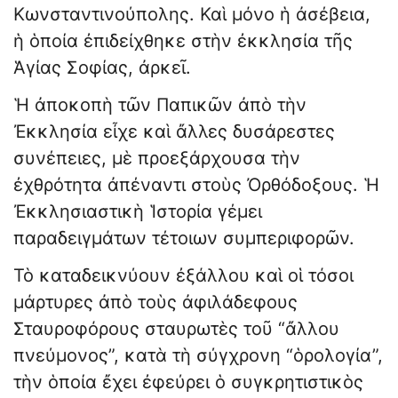
Κωνσταντινούπολης. Καὶ μόνο ἡ ἀσέβεια,
ἡ ὁποία ἐπιδείχθηκε στὴν ἐκκλησία τῆς
Ἁγίας Σοφίας, ἀρκεῖ.
Ἡ ἀποκοπὴ τῶν Παπικῶν ἀπὸ τὴν
Ἐκκλησία εἶχε καὶ ἄλλες δυσ­άρεστες
συνέπειες, μὲ προεξάρχουσα τὴν
ἐχθρότητα ἀπέναντι στοὺς Ὀρθόδοξους. Ἡ
Ἐκκλησιαστικὴ Ἱστορία γέμει
παραδειγμάτων τέτοιων συμπεριφορῶν.
Τὸ καταδεικνύουν ἐξάλλου καὶ οἱ τόσοι
μάρτυρες ἀπὸ τοὺς ἀφιλάδεφους
Σταυροφόρους σταυρωτὲς τοῦ “ἄλλου
πνεύμονος”, κατὰ τὴ σύγχρονη “ὁρολογία”,
τὴν ὁποία ἔχει ἐφεύρει ὁ συγκρητιστικὸς