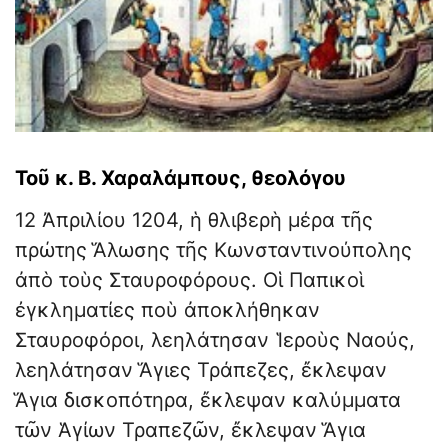
Τοῦ κ. Β. Χαραλάμπους, θεολόγου
12 Ἀπριλίου 1204, ἡ θλιβερὴ μέρα τῆς
πρώτης Ἅλωσης τῆς Κωνσταντινούπολης
ἀπὸ τοὺς Σταυροφόρους. Οἱ Παπικοὶ
ἐγκληματίες ποὺ ἀποκλήθηκαν
Σταυροφόροι, λεηλάτησαν Ἱεροὺς Ναούς,
λεηλάτησαν Ἅγιες Τράπεζες, ἔκλεψαν
Ἅγια δισκοπότηρα, ἔκλεψαν καλύμματα
τῶν Ἁγίων Τραπεζῶν, ἔκλεψαν Ἅγια