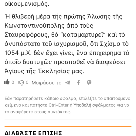
οἰκουμενισμός.
Ἡ θλιβερὴ μέρα τῆς πρώτης Ἅλωσης τῆς
Κωνσταντινούπολης ἀπὸ τοὺς
Σταυροφόρους, θὰ “καταμαρτυρεῖ” καὶ τὸ
ἀνυπόστατο τοῦ ἰσχυρισμοῦ, ὅτι Σχίσμα τὸ
1054 μ.Χ. δὲν ἔχει γίνει, ἕνα ἐπιχείρημα τὸ
ὁποῖο δυστυχῶς προσπαθεῖ νὰ διαψεύσει
Ἁγίους τῆς Ἐκκλησίας μας.
0
0
Μοιράσου το
Εάν παρατηρήσετε κάποιο σφάλμα, επιλέξτε το απαιτούμενο
κείμενο και πατήστε Ctrl+Enter ή
Υποβολή
σφάλματος για να
το αναφέρετε στους συντάκτες.
ΔΙΑΒΆΣΤΕ ΕΠΊΣΗΣ