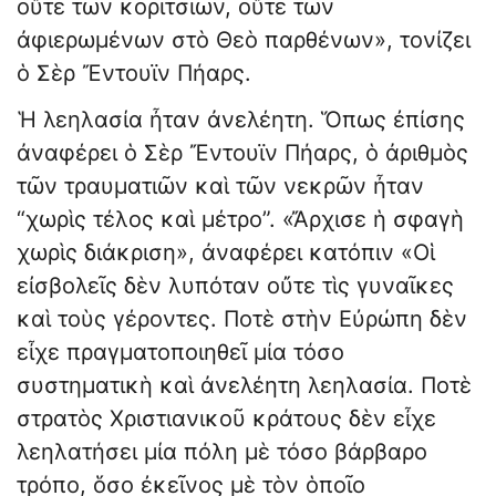
οὔτε τῶν κοριτσιῶν, οὔτε τῶν
ἀφιερωμένων στὸ Θεὸ παρθένων», τονίζει
ὁ Σὲρ Ἔντουϊν Πήαρς.
Ἡ λεηλασία ἦταν ἀνελέητη. Ὅπως ἐπίσης
ἀναφέρει ὁ Σὲρ Ἔντουϊν Πήαρς, ὁ ἀριθμὸς
τῶν τραυματιῶν καὶ τῶν νεκρῶν ἦταν
“χωρὶς τέλος καὶ μέτρο”. «Ἄρχισε ἡ σφαγὴ
χωρὶς διάκριση», ἀναφέρει κατόπιν «Οἱ
εἰσβολεῖς δὲν λυπόταν οὔτε τὶς γυναῖκες
καὶ τοὺς γέροντες. Ποτὲ στὴν Εὐρώπη δὲν
εἶχε πραγματοποιηθεῖ μία τόσο
συστηματικὴ καὶ ἀνελέητη λεηλασία. Ποτὲ
στρατὸς Χριστιανικοῦ κράτους δὲν εἶχε
λεηλατήσει μία πόλη μὲ τόσο βάρβαρο
τρόπο, ὅσο ἐκεῖνος μὲ τὸν ὁποῖο