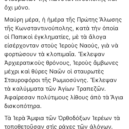
ὄχι μόνο.
Μαύρη μέρα, ἡ ἡμέρα τῆς Πρώτης Ἅλωσης
τῆς Κωνσταντινούπολης, κατὰ τὴν ὁποία
οἱ Παπικοὶ ἐγκληματίες, μὲ τὰ ἄλογα
εἰσέρχονταν στοὺς Ἱεροὺς Ναούς, γιὰ νὰ
φορτώσουν τὰ κλοπιμαῖα. Ἔκλεψαν
Ἀρχιερατικοὺς θρόνους, Ἱεροὺς ἄμβωνες
μέχρι καὶ θύρες Ναῶν οἱ σταυρωτὲς
Σταυροφόροι τῆς Ρωμιοσύνης. Ἔκλεψαν
τὰ καλύμματα τῶν Ἁγίων Τραπεζῶν.
Ἀφαίρεσαν πολύτιμους λίθους ἀπὸ τὰ Ἅγια
δισκοπότηρα.
Τὰ Ἱερὰ Ἄμφια τῶν Ὀρθοδόξων Ἱερέων τὰ
τοποθετοῦσαν στὶς ράχες τῶν ἀλόγων.