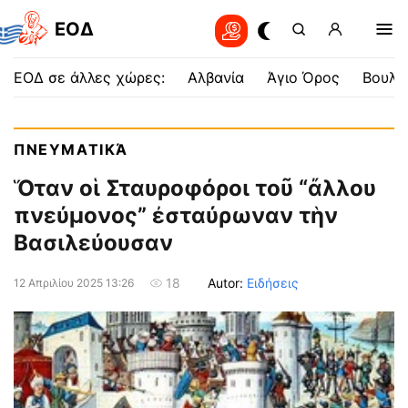
EOΔ
ΕΟΔ σε άλλες χώρες:
Αλβανία
Άγιο Όρος
Βουλγ
ΠΝΕΥΜΑΤΙΚΆ
Ὅταν οἱ Σταυροφόροι τοῦ “ἄλλου
πνεύμονος” ἐσταύρωναν τὴν
Βασιλεύουσαν
Autor:
Ειδήσεις
18
12 Απριλίου 2025 13:26