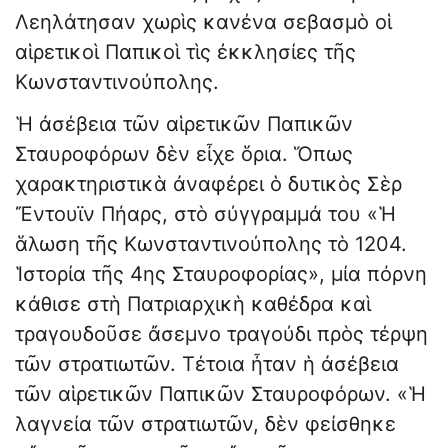
Λεηλάτησαν χωρὶς κανένα σεβασμὸ οἱ
αἱρετικοὶ Παπικοὶ τὶς ἐκκλησίες τῆς
Κωνσταντινούπολης.
Ἡ ἀσέβεια τῶν αἱρετικῶν Παπικῶν
Σταυροφόρων δὲν εἶχε ὅρια. Ὅπως
χαρακτηριστικὰ ἀναφέρει ὁ δυτικὸς Σὲρ
Ἔντουϊν Πήαρς, στὸ σύγγραμμά του «Ἡ
ἅλωση τῆς Κωνσταντινούπολης τὸ 1204.
Ἱστορία τῆς 4ης Σταυροφορίας», μία πόρνη
κάθισε στὴ Πατριαρχικὴ καθέδρα καὶ
τραγουδοῦσε ἄσεμνο τραγούδι πρὸς τέρψη
τῶν στρατιωτῶν. Τέτοια ἦταν ἡ ἀσέβεια
τῶν αἱρετικῶν Παπικῶν Σταυροφόρων. «Ἡ
λαγνεία τῶν στρατιωτῶν, δὲν φείσθηκε