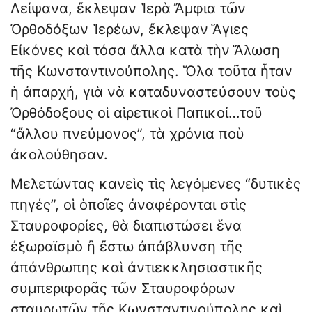
Λείψανα, ἔκλεψαν Ἱερὰ Ἄμφια τῶν
Ὀρθοδόξων Ἱερέων, ἔκλεψαν Ἅγιες
Εἰκόνες καὶ τόσα ἄλλα κατὰ τὴν Ἅλωση
τῆς Κωνσταντινούπολης. Ὅλα τοῦτα ἦταν
ἡ ἀπαρχή, γιὰ νὰ καταδυναστεύσουν τοὺς
Ὀρθόδοξους οἱ αἱρετικοὶ Παπικοί…τοῦ
“ἄλλου πνεύμονος”, τὰ χρόνια ποὺ
ἀκολούθησαν.
Μελετώντας κανεὶς τὶς λεγόμενες “δυτικὲς
πηγές”, οἱ ὁποῖες ἀναφέρονται στὶς
Σταυροφορίες, θὰ διαπιστώσει ἕνα
ἐξωραϊσμὸ ἢ ἔστω ἀπάβλυνση τῆς
ἀπάνθρωπης καὶ ἀντιεκκλησιαστικῆς
συμπεριφορᾶς τῶν Σταυροφόρων
σταυρωτῶν τῆς Κωνσταντινούπολης καὶ