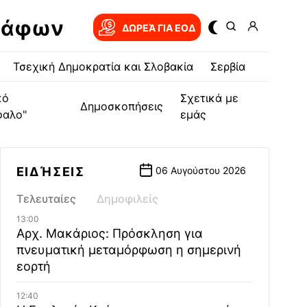
ράφων
ΔΩΡΕΆ ΓΙΑ EOΔ
Τσεχική Δημοκρατία και Σλοβακία
Σερβία
κό
Σχετικά με
Δημοσκοπήσεις
φαλο"
εμάς
ΕΙΔΉΣΕΙΣ
06 Αυγούστου 2026
Τελευταίες
Δημοφιλείς
13:00
Αρχ. Μακάριος: Πρόσκληση για
πνευματική μεταμόρφωση η σημερινή
εορτή
12:40