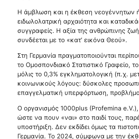
Η άμβλωση και η έκθεση νεογέννητων 
ειδωλολατρική αρχαιότητα και καταδικά
συγγραφείς. Η αξία της ανθρώπινης ζω
συνδέεται με το «κατ’ εικόνα Θεού».
Στη Γερμανία πραγματοποιούνται περίπ
το Ομοσπονδιακό Στατιστικό Γραφείο, το
μόλις το 0,3% εγκληματολογική (π.χ. με
κοινωνικούς λόγους: δύσκολες προσωπι
επαγγελματική υπερφόρτωση, προβλήματ
Ο οργανισμός 1000plus (Profemina e.V.),
ώστε να πουν «ναι» στο παιδί τους, παρέ
υποστήριξη. Δεν εκδίδει όμως τα πιστοπ
Γερμανία. Το 2024, σύμφωνα με την έκθε