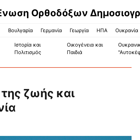
Ένωση Ορθοδόξων Δημοσιογ
ς
Βουλγαρία
Γερμανία
Γεωργία
ΗΠΑ
Ουκρανία
Ιστορία και
Οικογένεια και
Ουκρανι
Πολιτισμός
Παιδιά
"Αυτοκέ
της ζωής και
νία