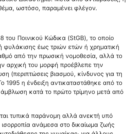
 θέμα, ωστόσο, παραμένει φλέγον.
18 του Ποινικού Κώδικα (StGB), το οποίο
ή φυλάκισης έως τριών ετών ή χρηματική
αθμό από την πρωσική νομοθεσία, αλλά το
ην αρχική του μορφή προέβλεπε την
ση (περιπτώσεις βιασμού, κίνδυνος για τη
Το 1995 η ένδειξη αντικαταστάθηκε από το
 άμβλωση κατά το πρώτο τρίμηνο μετά από
ίται τυπικά παράνομη αλλά ανεκτή υπό
ια ισορροπία ανάμεσα στο δικαίωμα ζωής
αυτοδιάθεσης της γυναίκας· για άλλους,