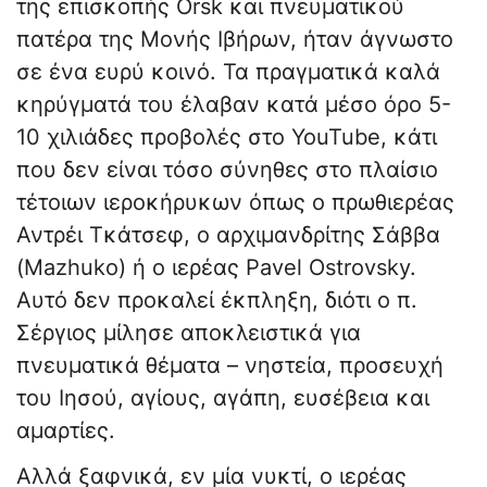
της επισκοπής Orsk και πνευματικού
πατέρα της Μονής Ιβήρων, ήταν άγνωστο
σε ένα ευρύ κοινό. Τα πραγματικά καλά
κηρύγματά του έλαβαν κατά μέσο όρο 5-
10 χιλιάδες προβολές στο YouTube, κάτι
που δεν είναι τόσο σύνηθες στο πλαίσιο
τέτοιων ιεροκήρυκων όπως ο πρωθιερέας
Αντρέι Τκάτσεφ, ο αρχιμανδρίτης Σάββα
(Mazhuko) ή ο ιερέας Pavel Ostrovsky.
Αυτό δεν προκαλεί έκπληξη, διότι ο π.
Σέργιος μίλησε αποκλειστικά για
πνευματικά θέματα – νηστεία, προσευχή
του Ιησού, αγίους, αγάπη, ευσέβεια και
αμαρτίες.
Αλλά ξαφνικά, εν μία νυκτί, ο ιερέας