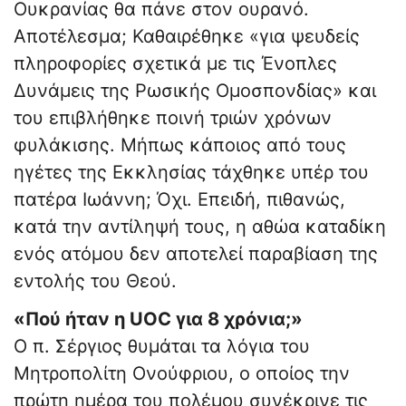
Ουκρανίας θα πάνε στον ουρανό.
Αποτέλεσμα; Καθαιρέθηκε «για ψευδείς
πληροφορίες σχετικά με τις Ένοπλες
Δυνάμεις της Ρωσικής Ομοσπονδίας» και
του επιβλήθηκε ποινή τριών χρόνων
φυλάκισης. Μήπως κάποιος από τους
ηγέτες της Εκκλησίας τάχθηκε υπέρ του
πατέρα Ιωάννη; Όχι. Επειδή, πιθανώς,
κατά την αντίληψή τους, η αθώα καταδίκη
ενός ατόμου δεν αποτελεί παραβίαση της
εντολής του Θεού.
«Πού ήταν η UOC για 8 χρόνια;»
Ο π. Σέργιος θυμάται τα λόγια του
Μητροπολίτη Ονούφριου, ο οποίος την
πρώτη ημέρα του πολέμου συνέκρινε τις