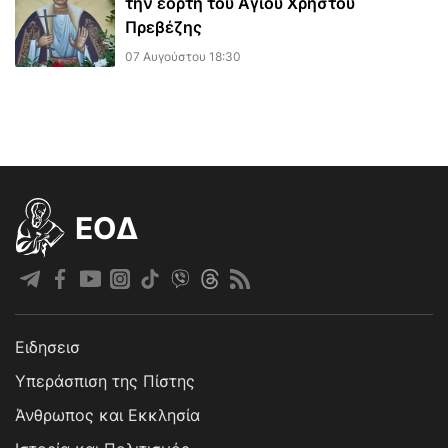
την εορτή του Αγίου Χρήστου
Πρεβέζης
07 Αυγούστου 18:30
EOΔ
Ειδησεισ
Υπεράσπιση της Πίστης
Άνθρωπος και Εκκλησία