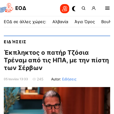
EOΔ
ΕΟΔ σε άλλες χώρες:
Αλβανία
Άγιο Όρος
Βουλγ
ΕΙΔΉΣΕΙΣ
Έκπληκτος ο πατήρ Τζόσια
Τρέναμ από τις ΗΠΑ, με την πίστη
των Σέρβων
Autor:
Ειδήσεις
245
05 Ιουνίου 13:33