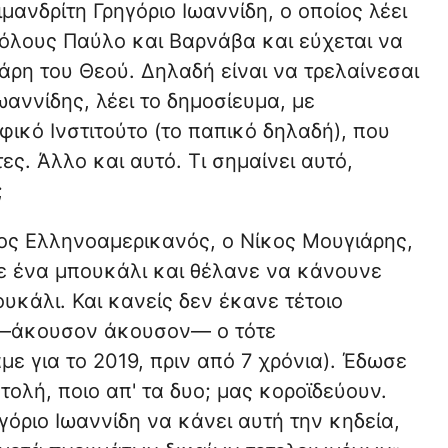
μανδρίτη Γρηγόριο Ιωαννίδη, ο οποίος λέει
τόλους Παύλο και Βαρνάβα και εύχεται να
άρη του Θεού. Δηλαδή είναι να τρελαίνεσαι
ωαννίδης, λέει το δημοσίευμα, με
φικό Ινστιτούτο (το παπικό δηλαδή), που
. Άλλο και αυτό. Τι σημαίνει αυτό,
;
οιος Ελληνοαμερικανός, ο Νίκος Μουγιάρης,
ε ένα μπουκάλι και θέλανε να κάνουνε
υκάλι. Και κανείς δεν έκανε τέτοιο
 —άκουσον άκουσον— ο τότε
με για το 2019, πριν από 7 χρόνια). Έδωσε
τολή, ποιο απ' τα δυο; μας κοροϊδεύουν.
όριο Ιωαννίδη να κάνει αυτή την κηδεία,