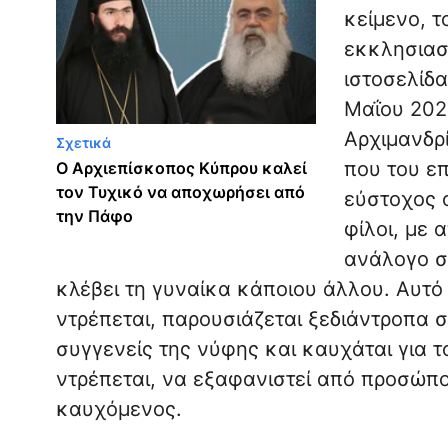
κείμενο, τ
εκκλησιασ
ιστοσελίδ
Μαΐου 2026
Αρχιμανδρί
Σχετικά
που του ε
Ο Αρχιεπίσκοπος Κύπρου καλεί
τον Τυχικό να αποχωρήσει από
εύστοχος ο
την Πάφο
φίλοι, με 
ανάλογο σ
κλέβει τη γυναίκα κάποιου άλλου. Αυτό λ
ντρέπεται, παρουσιάζεται ξεδιάντροπα σ
συγγενείς της νύφης και καυχάται για 
ντρέπεται, να εξαφανιστεί από προσώπο
καυχόμενος.