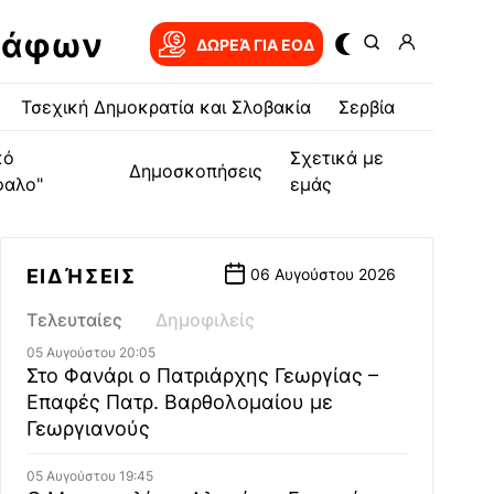
ράφων
ΔΩΡΕΆ ΓΙΑ EOΔ
Τσεχική Δημοκρατία και Σλοβακία
Σερβία
κό
Σχετικά με
Δημοσκοπήσεις
φαλο"
εμάς
ΕΙΔΉΣΕΙΣ
06 Αυγούστου 2026
Τελευταίες
Δημοφιλείς
05 Αυγούστου 20:05
Στο Φανάρι ο Πατριάρχης Γεωργίας –
Επαφές Πατρ. Βαρθολομαίου με
Γεωργιανούς
05 Αυγούστου 19:45