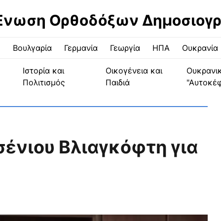
Ένωση Ορθοδόξων Δημοσιογ
ς
Βουλγαρία
Γερμανία
Γεωργία
ΗΠΑ
Ουκρανία
Ιστορία και
Οικογένεια και
Ουκρανι
Πολιτισμός
Παιδιά
"Αυτοκέ
σένιου Βλιαγκόφτη για