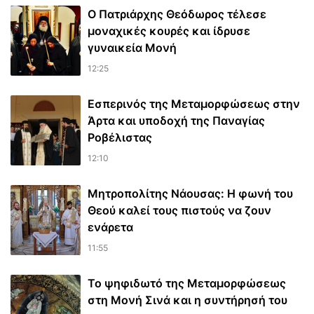
Ο Πατριάρχης Θεόδωρος τέλεσε
μοναχικές κουρές και ίδρυσε
γυναικεία Μονή
12:25
Εσπερινός της Μεταμορφώσεως στην
Άρτα και υποδοχή της Παναγίας
Ροβέλιστας
12:10
Μητροπολίτης Νάουσας: Η φωνή του
Θεού καλεί τους πιστούς να ζουν
ενάρετα
11:55
Το ψηφιδωτό της Μεταμορφώσεως
στη Μονή Σινά και η συντήρησή του