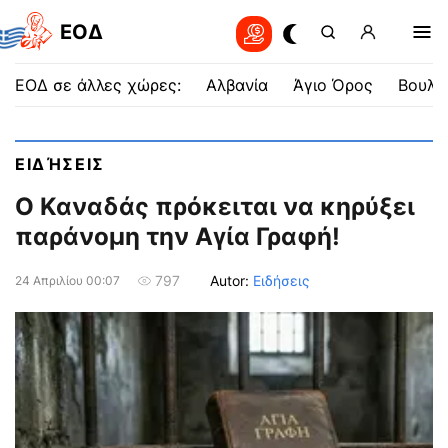
EOΔ
ΕΟΔ σε άλλες χώρες:
Αλβανία
Άγιο Όρος
Βουλγ
ΕΙΔΉΣΕΙΣ
Ο Καναδάς πρόκειται να κηρύξει
παράνομη την Αγία Γραφή!
Autor:
Ειδήσεις
797
24 Απριλίου 00:07