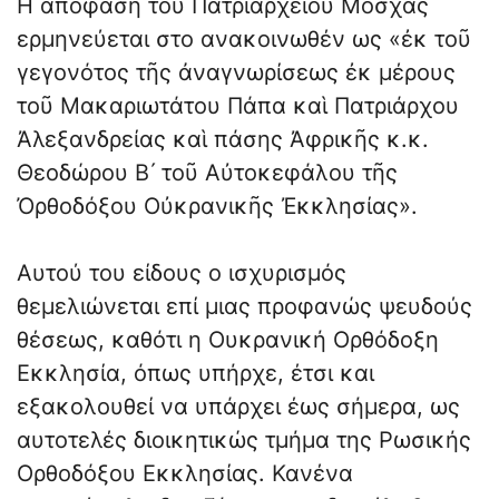
Η απόφαση του Πατριαρχείου Μόσχας
ερμηνεύεται στο ανακοινωθέν ως «ἐκ τοῦ
γεγονότος τῆς ἀναγνωρίσεως ἐκ μέρους
τοῦ Μακαριωτάτου Πάπα καὶ Πατριάρχου
Ἀλεξανδρείας καὶ πάσης Ἀφρικῆς κ.κ.
Θεοδώρου Β´ τοῦ Αὐτοκεφάλου τῆς
Ὀρθοδόξου Οὐκρανικῆς Ἐκκλησίας».
Αυτού του είδους ο ισχυρισμός
θεμελιώνεται επί μιας προφανώς ψευδούς
θέσεως, καθότι η Ουκρανική Ορθόδοξη
Εκκλησία, όπως υπήρχε, έτσι και
εξακολουθεί να υπάρχει έως σήμερα, ως
αυτοτελές διοικητικώς τμήμα της Ρωσικής
Ορθοδόξου Εκκλησίας. Κανένα