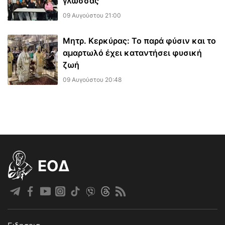
γλώσσας
09 Αυγούστου 21:00
Μητρ. Κερκύρας: Το παρά φύσιν και το
αμαρτωλό έχει καταντήσει φυσική
ζωή
09 Αυγούστου 20:48
EOΔ