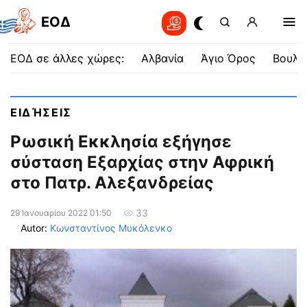
EOΔ
ΕΟΔ σε άλλες χώρες:
Αλβανία
Άγιο Όρος
Βουλγ
ΕΙΔΉΣΕΙΣ
Ρωσική Εκκλησία εξήγησε
σύσταση Εξαρχίας στην Αφρική
στο Πατρ. Αλεξανδρείας
33
29 Ιανουαρίου 2022 01:50
Autor:
Κωνσταντίνος Μυκόλενκο