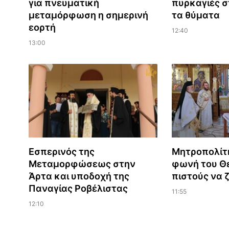
για πνευματική
πυρκαγιές σ
μεταμόρφωση η σημερινή
τα θύματα
εορτή
12:40
13:00
Εσπερινός της
Μητροπολίτ
Μεταμορφώσεως στην
φωνή του Θε
Άρτα και υποδοχή της
πιστούς να 
Παναγίας Ροβέλιστας
11:55
12:10