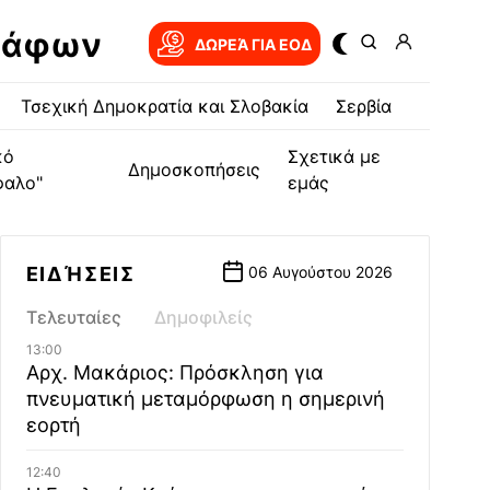
ράφων
ΔΩΡΕΆ ΓΙΑ EOΔ
Τσεχική Δημοκρατία και Σλοβακία
Σερβία
κό
Σχετικά με
Δημοσκοπήσεις
φαλο"
εμάς
ΕΙΔΉΣΕΙΣ
06 Αυγούστου 2026
Τελευταίες
Δημοφιλείς
13:00
Αρχ. Μακάριος: Πρόσκληση για
πνευματική μεταμόρφωση η σημερινή
εορτή
12:40