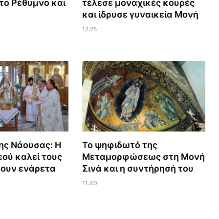
το Ρέθυμνο και
τέλεσε μοναχικές κουρές
και ίδρυσε γυναικεία Μονή
12:25
ης Νάουσας: Η
Το ψηφιδωτό της
ού καλεί τους
Μεταμορφώσεως στη Μονή
ζουν ενάρετα
Σινά και η συντήρησή του
11:40