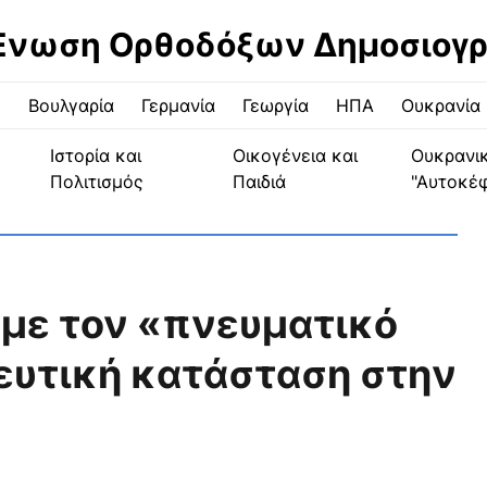
Ένωση Ορθοδόξων Δημοσιογ
ς
Βουλγαρία
Γερμανία
Γεωργία
ΗΠΑ
Ουκρανία
Ιστορία και
Οικογένεια και
Ουκρανι
Πολιτισμός
Παιδιά
"Αυτοκέ
με τον «πνευματικό
ευτική κατάσταση στην