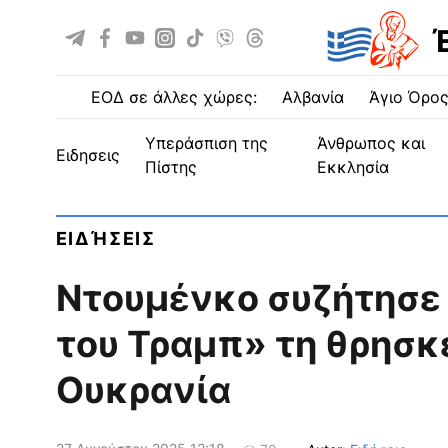
ΕΟΔ σε άλλες χώρες:
Αλβανία
Άγιο Όρο
Υπεράσπιση της
Άνθρωπος και
ειδησεις
Πίστης
Εκκλησία
ΕΙΔΉΣΕΙΣ
Ντουμένκο συζήτησε 
του Τραμπ» τη θρησκ
Ουκρανία