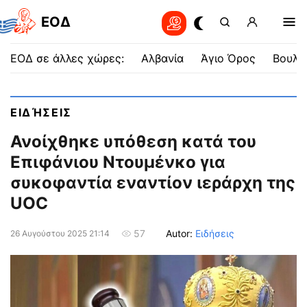
EOΔ
ΕΟΔ σε άλλες χώρες:
Αλβανία
Άγιο Όρος
Βουλγ
ΕΙΔΉΣΕΙΣ
Ανοίχθηκε υπόθεση κατά του
Επιφάνιου Ντουμένκο για
συκοφαντία εναντίον ιεράρχη της
UOC
Autor:
Ειδήσεις
57
26 Αυγούστου 2025 21:14