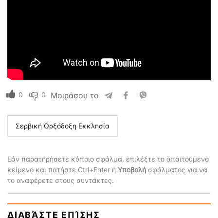
0
0
Μοιράσου το
Σερβική Ορξόδοξη Εκκλησία
Εάν παρατηρήσετε κάποιο σφάλμα, επιλέξτε το απαιτούμενο
κείμενο και πατήστε Ctrl+Enter ή
Υποβολή
σφάλματος για να
το αναφέρετε στους συντάκτες.
ΔΙΑΒΆΣΤΕ ΕΠΊΣΗΣ