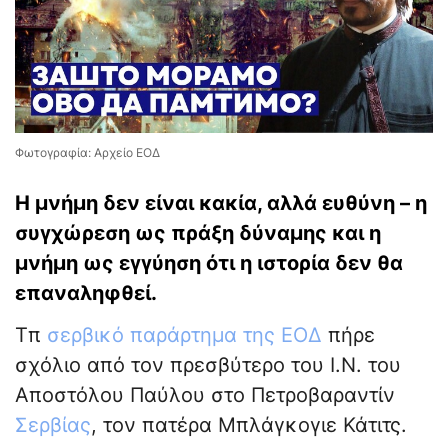
Φωτογραφία: Αρχείο ΕΟΔ
Η μνήμη δεν είναι κακία, αλλά ευθύνη – η
συγχώρεση ως πράξη δύναμης και η
μνήμη ως εγγύηση ότι η ιστορία δεν θα
επαναληφθεί.
Τπ
σερβικό παράρτημα της ΕΟΔ
πήρε
σχόλιο από τον πρεσβύτερο του Ι.Ν. του
Αποστόλου Παύλου στο Πετροβαραντίν
Σερβίας
, τον πατέρα Μπλάγκογιε Κάτιτς.