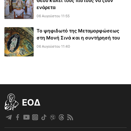
Θεού καλεί τους πιστούς να ζουν
ενάρετα
06 Αυγούστου 11:55
Το ψηφιδωτό της Μεταμορφώσεως
στη Μονή Σινά και η συντήρησή του
06 Αυγούστου 11:40
EOΔ