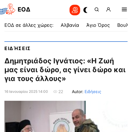
EOΔ
ΕΟΔ σε άλλες χώρες:
Αλβανία
Άγιο Όρος
Βουλγ
ΕΙΔΉΣΕΙΣ
Δημητριάδος Ιγνάτιος: «Η Ζωή
μας είναι δώρο, ας γίνει δώρο και
για τους άλλους»
Autor:
Ειδήσεις
22
16 Ιανουαρίου 2025 14:00