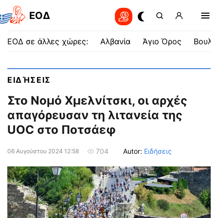
EOΔ
ΕΟΔ σε άλλες χώρες:
Αλβανία
Άγιο Όρος
Βουλγ
ΕΙΔΉΣΕΙΣ
Στο Νομό Χμελνίτσκι, οι αρχές
απαγόρευσαν τη λιτανεία της
UOC στο Ποτσάεφ
Autor:
Ειδήσεις
704
06 Αυγούστου 2024 12:58