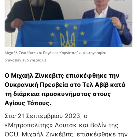
Μιχαήλ Ζινκέβιτς και Ευγένιος Κορνϊιτσούκ. Φωτογραφία:
pravoslaviavolyni.org.ua
Ο Μιχαήλ Ζίνκεβιτς επισκέφθηκε την
Ουκρανική Πρεσβεία στο Τελ Αβίβ κατά
τη διάρκεια προσκυνήματος στους
Αγίους Τόπους.
Στις 21 Σεπτεμβρίου 2023, ο
«Μητροπολίτης» Λουτσκ και Βολίν της
OCU, Μιχαήλ Ζινκέβιτς, επισκέφθηκε την