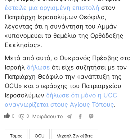
έστειλε μια οργισμένη επιστολή
στον
Πατριάρχη Ιεροσολύμων Θεόφιλο,
λέγοντας ότι η συνάντηση του Αμμάν
«υπονομεύει τα θεμέλια της Ορθόδοξης
Εκκλησίας».
Μετά από αυτό, ο Ουκρανός Πρέσβης στο
Ισραήλ
δήλωσε
ότι είχε συζητήσει με τον
Πατριάρχη Θεόφιλο την «ανάπτυξη της
OCU» και ο ιεράρχης του Πατριαρχείου
Ιεροσολύμων
δήλωσε ότι μόνο η UOC
αναγνωρίζεται στους Αγίους Τόπους
.
0
0
Μοιράσου το
Τόμος
ΟCU
Μιχαήλ Ζινκέβιτς