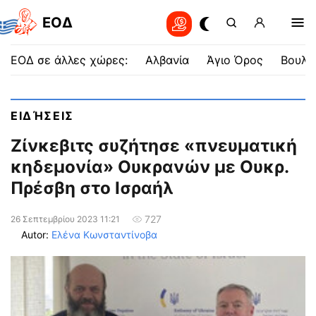
EOΔ
ΕΟΔ σε άλλες χώρες:
Αλβανία
Άγιο Όρος
Βουλγ
ΕΙΔΉΣΕΙΣ
Ζίνκεβιτς συζήτησε «πνευματική
κηδεμονία» Ουκρανών με Ουκρ.
Πρέσβη στο Ισραήλ
727
26 Σεπτεμβρίου 2023 11:21
Autor:
Ελένα Κωνσταντίνοβα