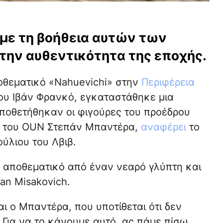
 με τη βοήθεια αυτών των
την αυθεντικότητα της εποχής.
ποθεματικό «Nahuevichi» στην
Περιφέρεια
ου Ιβάν Φρανκό, εγκαταστάθηκε μια
οποθετήθηκαν οι φιγούρες του προέδρου
ύ του OUN Στεπάν Μπαντέρα,
αναφέρει
το
ύλιου του Λβιβ.
 αποθεματικό από έναν νεαρό γλύπτη και
an Misakovich.
ι ο Μπαντέρα, που υποτίθεται ότι δεν
 Για να το κάνουμε αυτό, ας πάμε πίσω