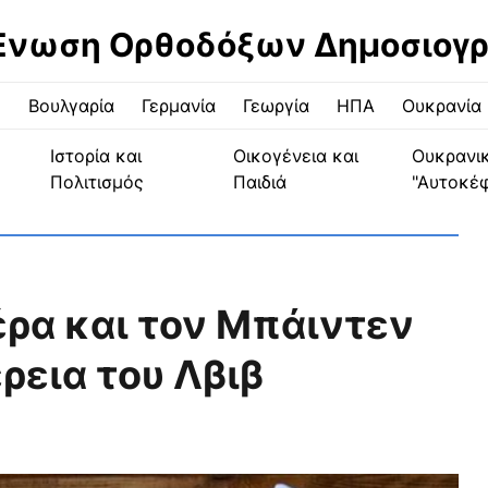
Ένωση Ορθοδόξων Δημοσιογ
ς
Βουλγαρία
Γερμανία
Γεωργία
ΗΠΑ
Ουκρανία
Ιστορία και
Οικογένεια και
Ουκρανι
Πολιτισμός
Παιδιά
"Αυτοκέ
ρα και τον Μπάιντεν
ρεια του Λβιβ