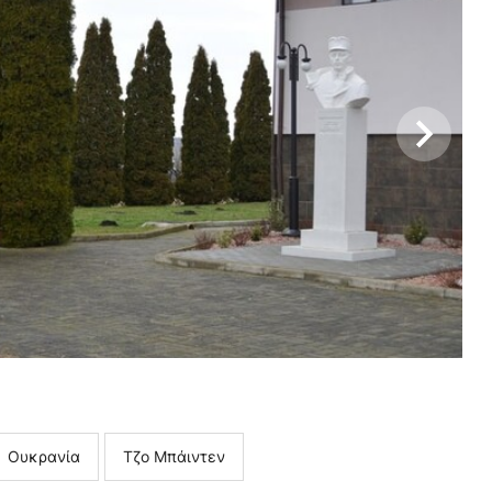
Ουκρανία
Τζο Μπάιντεν