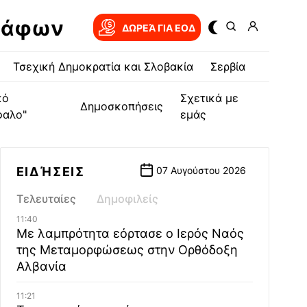
ράφων
ΔΩΡΕΆ ΓΙΑ EOΔ
Τσεχική Δημοκρατία και Σλοβακία
Σερβία
κό
Σχετικά με
Δημοσκοπήσεις
φαλο"
εμάς
ΕΙΔΉΣΕΙΣ
07 Αυγούστου 2026
Τελευταίες
Δημοφιλείς
11:40
Με λαμπρότητα εόρτασε ο Ιερός Ναός
της Μεταμορφώσεως στην Ορθόδοξη
Αλβανία
11:21