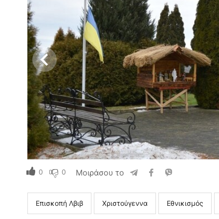
0
0
Μοιράσου το
Επισκοπή Λβιβ
Χριστούγεννα
Εθνικισμός