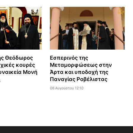
ης Θεόδωρος
Εσπερινός της
χικές κουρές
Μεταμορφώσεως στην
γυναικεία Μονή
Άρτα και υποδοχή της
Παναγίας Ροβέλιστας
5
06 Αυγούστου 12:10