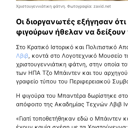
Χριστουγεννιάτικη φάτνη. Φωτογραφία: zaxid.net
Οι διοργανωτές εξήγησαν ότι
φιγούρων ήθελαν να δείξουν 
Στο Κρατικό Ιστορικό και Πολιτιστικό Α
Λβιβ
, κοντά στο Λογοτεχνικό Μουσείο τ
χριστουγεννιάτικη φάτνη, στην οποία τ
των ΗΠΑ Τζο Μπάιντεν και του αρχηγο
γραφείο τύπου του Περιφερειακού Συμβο
Η φιγούρα του Μπαντέρα δωρίστηκε στο
απόφοιτο της Ακαδημίας Τεχνών Λβιβ Iv
«Γιατί τοποθετήθηκαν εδώ ο Μπάιντεν κα
έχουν καμία σχέση με τα Χριστούγεννα;