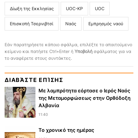
Δίωξη της Εκκλησίας
UOC-KP
UOC
Επισκοπή Τσερνιβτσί
Ναός
Εμπρησμός ναού
Εάν παρατηρήσετε κάποιο σφάλμα, επιλέξτε το απαιτούμενο
κείμενο και πατήστε Ctrl+Enter ή
Υποβολή
σφάλματος για να
το αναφέρετε στους συντάκτες.
ΔΙΑΒΆΣΤΕ ΕΠΊΣΗΣ
Με λαμπρότητα εόρτασε ο Ιερός Ναός
της Μεταμορφώσεως στην Ορθόδοξη
Αλβανία
11:40
Το χρονικό της ημέρας