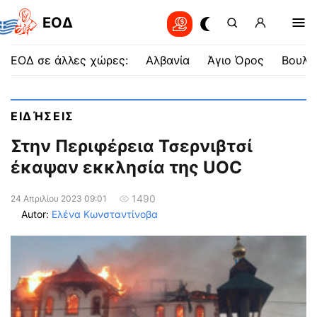
EOΔ
ΕΟΔ σε άλλες χώρες:
Αλβανία
Άγιο Όρος
Βουλγ
ΕΙΔΉΣΕΙΣ
Στην Περιφέρεια Τσερνιβτσί
έκαψαν εκκλησία της UOC
1490
24 Απριλίου 2023 09:01
Autor:
Ελένα Κωνσταντίνοβα