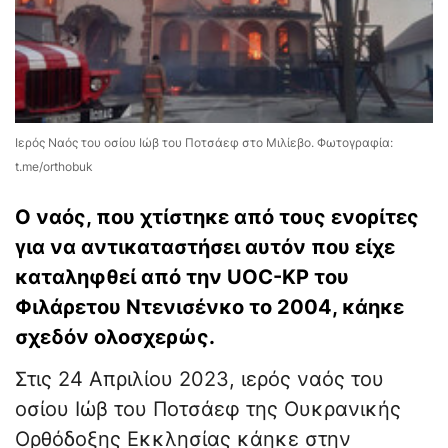
Ιερός Ναός του οσίου Ιώβ του Ποτσάεφ στο Μιλίεβο. Φωτογραφία:
t.me/orthobuk
Ο ναός, που χτίστηκε από τους ενορίτες
για να αντικαταστήσει αυτόν που είχε
καταληφθεί από την UOC-KP του
Φιλάρετου Ντενισένκο το 2004, κάηκε
σχεδόν ολοσχερώς.
Στις 24 Απριλίου 2023, ιερός ναός του
οσίου Ιώβ του Ποτσάεφ της Ουκρανικής
Ορθόδοξης Εκκλησίας κάηκε στην