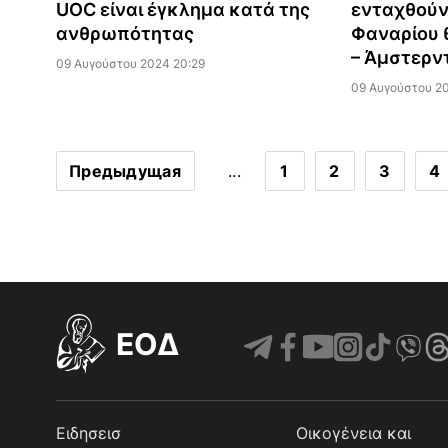
UOC είναι έγκλημα κατά της
ενταχθούν
ανθρωπότητας
Φαναρίου 
– Άμστερν
09 Αυγούστου 2024 20:29
09 Αυγούστου 20
Предыдущая
...
1
2
3
4
EOΔ
Ειδησεισ
Οικογένεια και