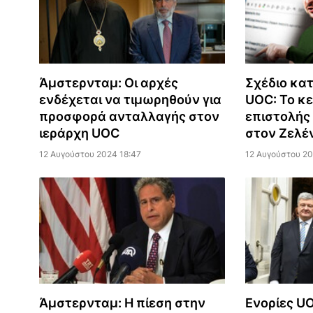
Άμστερνταμ: Οι αρχές
Σχέδιο κα
ενδέχεται να τιμωρηθούν για
UOC: Το κε
προσφορά ανταλλαγής στον
επιστολής
ιεράρχη UOC
στον Ζελέ
12 Αυγούστου 2024 18:47
12 Αυγούστου 20
Άμστερνταμ: Η πίεση στην
Ενορίες U