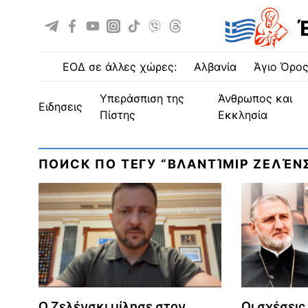
ΕΟΔ σε άλλες χώρες:
Αλβανία
Άγιο Όρο
Υπεράσπιση της
Άνθρωπος και
ειδησεις
Πίστης
Εκκλησία
ПОИСК ПО ТЕГУ “ΒΛΑΝΤΊΜΙΡ ΖΕΛΈΝΣ
Ο Ζελένσκι μίλησε στον
Οι σχέσει