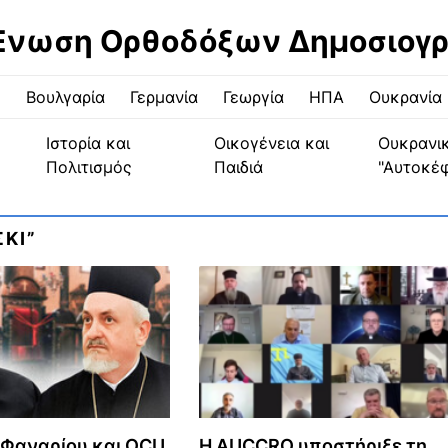
Ένωση Ορθοδόξων Δημοσιογ
ς
Βουλγαρία
Γερμανία
Γεωργία
ΗΠΑ
Ουκρανία
Ιστορία και
Οικογένεια και
Ουκρανι
Πολιτισμός
Παιδιά
"Αυτοκέ
ΚΙ”
ς Φαναρίου και OCU
Η AUCCRO υποστήριξε τη