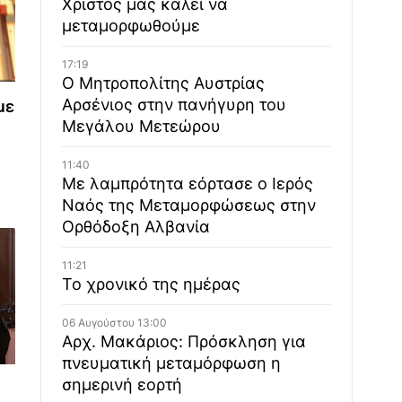
Χριστός μάς καλεί να
μεταμορφωθούμε
17:19
Ο Μητροπολίτης Αυστρίας
Αρσένιος στην πανήγυρη του
με
Μεγάλου Μετεώρου
11:40
Με λαμπρότητα εόρτασε ο Ιερός
Ναός της Μεταμορφώσεως στην
Ορθόδοξη Αλβανία
11:21
Το χρονικό της ημέρας
06 Αυγούστου 13:00
Αρχ. Μακάριος: Πρόσκληση για
πνευματική μεταμόρφωση η
σημερινή εορτή