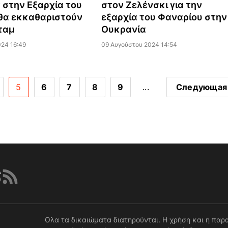
 στην Εξαρχία του
στον Ζελένσκι για την
θα εκκαθαριστούν
εξαρχία του Φαναρίου στην
ταμ
Ουκρανία
24 16:49
09 Αυγούστου 2024 14:54
5
6
7
8
9
...
Следующая
Ολα τα δικαιώματα διατηρούνται. Η χρήση και η παρ