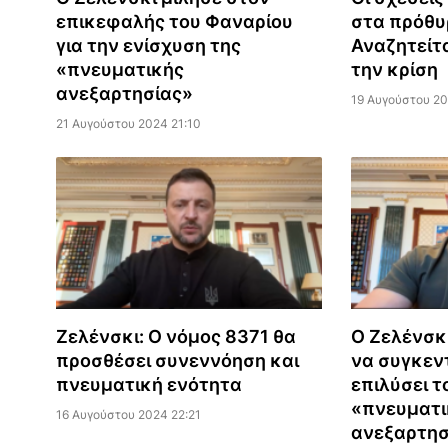
επικεφαλής του Φαναρίου
στα πρόθυ
για την ενίσχυση της
Αναζητείτα
«πνευματικής
την κρίση
ανεξαρτησίας»
19 Αυγούστου 20
21 Αυγούστου 2024 21:10
Ζελένσκι: Ο νόμος 8371 θα
Ο Ζελένσκ
προσθέσει συνεννόηση και
να συγκεν
πνευματική ενότητα
επιλύσει τ
«πνευματι
16 Αυγούστου 2024 22:21
ανεξαρτησ