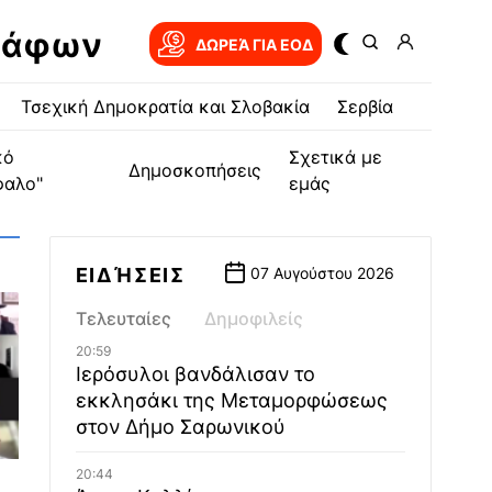
ράφων
ΔΩΡΕΆ ΓΙΑ EOΔ
Τσεχική Δημοκρατία και Σλοβακία
Σερβία
κό
Σχετικά με
Δημοσκοπήσεις
φαλο"
εμάς
ΕΙΔΉΣΕΙΣ
07 Αυγούστου 2026
Τελευταίες
Δημοφιλείς
20:59
Ιερόσυλοι βανδάλισαν το
εκκλησάκι της Μεταμορφώσεως
στον Δήμο Σαρωνικού
20:44