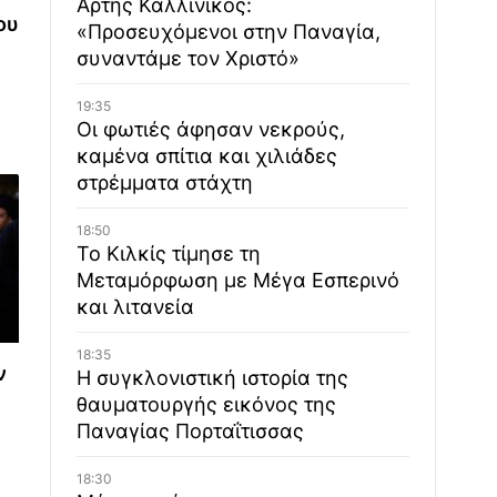
Άρτης Καλλίνικος:
ου
«Προσευχόμενοι στην Παναγία,
συναντάμε τον Χριστό»
19:35
Οι φωτιές άφησαν νεκρούς,
καμένα σπίτια και χιλιάδες
στρέμματα στάχτη
18:50
Το Κιλκίς τίμησε τη
Μεταμόρφωση με Μέγα Εσπερινό
και λιτανεία
18:35
ν
Η συγκλονιστική ιστορία της
θαυματουργής εικόνος της
Παναγίας Πορταΐτισσας
18:30