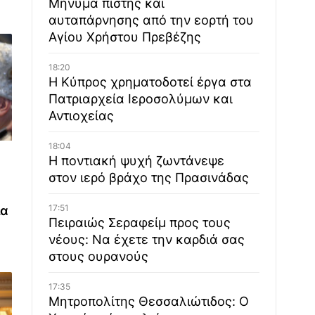
Μήνυμα πίστης και
αυταπάρνησης από την εορτή του
Αγίου Χρήστου Πρεβέζης
18:20
Η Κύπρος χρηματοδοτεί έργα στα
Πατριαρχεία Ιεροσολύμων και
Αντιοχείας
18:04
Η ποντιακή ψυχή ζωντάνεψε
στον ιερό βράχο της Πρασινάδας
17:51
ια
Πειραιώς Σεραφείμ προς τους
νέους: Να έχετε την καρδιά σας
στους ουρανούς
17:35
Μητροπολίτης Θεσσαλιώτιδος: Ο