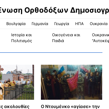
Ένωση Ορθοδόξων Δημοσιογ
ς
Βουλγαρία
Γερμανία
Γεωργία
ΗΠΑ
Ουκρανία
Ιστορία και
Οικογένεια και
Ουκρανι
Πολιτισμός
Παιδιά
"Αυτοκέ
ές ακολουθίες
Ο Ντουμένκο «αγίασε» την