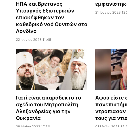
ΗΠΑ και Βρετανός
εμφανίστηκ
Υπουργός Εξωτερικών
21 Ιουνίου 2023 12:
επισκέφθηκαν τον
καθεδρικό ναό Ουνιτών στο
Λονδίνο
22 Ιουνίου 2023 11:45
Γιατί είναι απαράδεκτο το
Αφού είστε 
σχέδιο του Μητροπολίτη
πανεπιστήμι
Αλεξανδρείας για την
ντρόπιασαν 
Ουκρανία
τους για ντ
26 Μαΐου 2023 17:30
01 Μαΐου 2023 14: