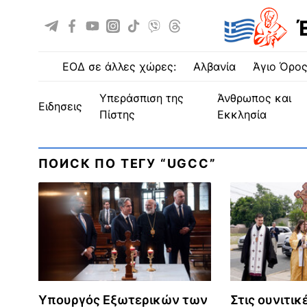
ΕΟΔ σε άλλες χώρες:
Αλβανία
Άγιο Όρο
Υπεράσπιση της
Άνθρωπος και
ειδησεις
Πίστης
Εκκλησία
ПОИСК ПО ТЕГУ “UGCC”
Υπουργός Εξωτερικών των
Στις ουνιτικ