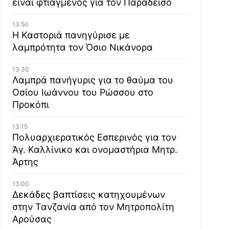
είναι φτιαγμένος για τον Παράδεισο
13:50
Η Καστοριά πανηγύρισε με
λαμπρότητα τον Όσιο Νικάνορα
13:30
Λαμπρά πανήγυρις για το θαύμα του
Οσίου Ιωάννου του Ρώσσου στο
Προκόπι
13:15
Πολυαρχιερατικός Εσπερινός για τον
Άγ. Καλλίνικο και ονομαστήρια Μητρ.
Άρτης
13:00
Δεκάδες βαπτίσεις κατηχουμένων
στην Τανζανία από τον Μητροπολίτη
Αρούσας