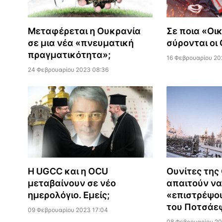
Μεταφέρεται η Ουκρανία
Σε ποια «Οι
σε μια νέα «πνευματική
σύρονται οι
πραγματικότητα»;
16 Φεβρουαρίου 20
24 Φεβρουαρίου 2023 08:36
Η UGCC και η OCU
Ουνίτες της
μεταβαίνουν σε νέο
απαιτούν να
ημερολόγιο. Εμείς;
«επιστρέψο
του Ποτσάε
09 Φεβρουαρίου 2023 17:04
08 Φεβρουαρίου 20