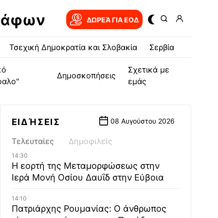
ράφων
ΔΩΡΕΆ ΓΙΑ EOΔ
Τσεχική Δημοκρατία και Σλοβακία
Σερβία
κό
Σχετικά με
Δημοσκοπήσεις
φαλο"
εμάς
ΕΙΔΉΣΕΙΣ
08 Αυγούστου 2026
Τελευταίες
Δημοφιλείς
14:30
Η εορτή της Μεταμορφώσεως στην
Ιερά Μονή Οσίου Δαυΐδ στην Εύβοια
14:10
Πατριάρχης Ρουμανίας: Ο άνθρωπος