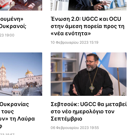
κουμένη»
Ένωση 2.0: UGCC και OCU
 Ουκρανοί;
στην άμεση πορεία προς τη
«νέα ενότητα»
23 19:00
10 Φεβρουαρίου 2023 15:19
Σεβτσούκ: UGCC θα μεταβεί
 Ουκρανίας
στο νέο ημερολόγιο τον
 τους
Σεπτέμβριο
υν» τη Λαύρα
φ
06 Φεβρουαρίου 2023 19:55
23 15:57