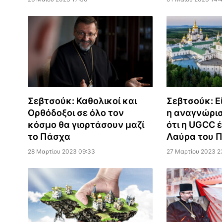
Σεβτσούκ: Καθολικοί και
Σεβτσούκ: Ε
Ορθόδοξοι σε όλο τον
η αναγνώρισ
κόσμο θα γιορτάσουν μαζί
ότι η UGCC έ
το Πάσχα
Λαύρα του 
28 Μαρτίου 2023 09:33
27 Μαρτίου 2023 2