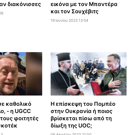
αν διακόνισσες
εικόνα με τον Μπαντέρα
και τον Σουχέβιτς
26
19 Ιουνίου 2023 13:54
σε καθολικό
Η επίσκεψη του Πομπέο
ο, - η UGCC
στην Ουκρανία ή ποιος
τους φοιτητές
βρίσκεται πίσω από τη
ισκοτέκ
δίωξη της UOC;
43
06 Απριλίου 2023 21:00