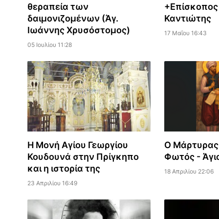
θεραπεία των
+Επίσκοπος
δαιμονιζομένων (Άγ.
Καντιώτης
Ιωάννης Χρυσόστομος)
17 Μαΐου 16:43
05 Ιουλίου 11:28
Η Μονή Αγίου Γεωργίου
Ο Μάρτυρας 
Κουδουνά στην Πρίγκηπο
Φωτός - Άγι
και η ιστορία της
18 Απριλίου 22:06
23 Απριλίου 16:49