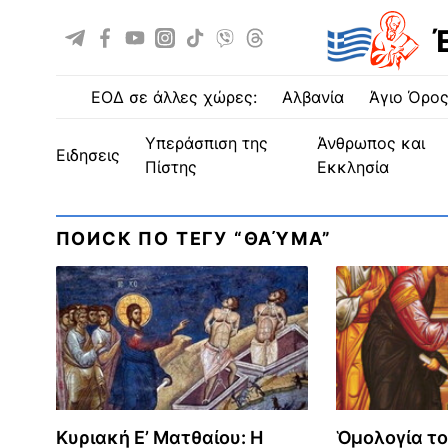
ΕΟΔ σε άλλες χώρες:
Αλβανία
Άγιο Όρο
Υπεράσπιση της
Άνθρωπος και
ειδησεις
Πίστης
Εκκλησία
ПОИСК ПО ТЕГУ “ΘΑΎΜΑ”
Κυριακή Ε’ Ματθαίου: Η
Ὁμολογία το