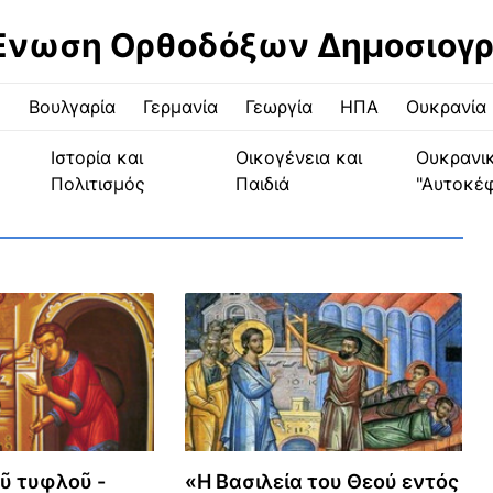
Ένωση Ορθοδόξων Δημοσιογ
ς
Βουλγαρία
Γερμανία
Γεωργία
ΗΠΑ
Ουκρανία
Ιστορία και
Οικογένεια και
Ουκρανι
Πολιτισμός
Παιδιά
"Αυτοκέ
ῦ τυφλοῦ -
«Η Βασιλεία του Θεού εντός