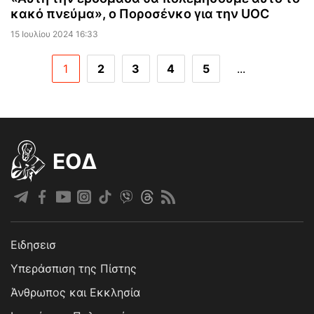
κακό πνεύμα», ο Ποροσένκο για την UOC
15 Ιουλίου 2024 16:33
1
2
3
4
5
...
EOΔ
Ειδησεισ
Υπεράσπιση της Πίστης
Άνθρωπος και Εκκλησία