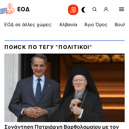
EOΔ
ΕΟΔ σε άλλες χώρες:
Αλβανία
Άγιο Όρος
Βουλγ
ПОИСК ПО ТЕГУ “ΠΟΛΙΤΙΚΟΙ”
Συνάντηση Πατριάρχη Βαρθολομαίου με τον