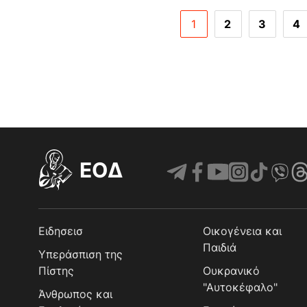
1
2
3
4
EOΔ
Ειδησεισ
Οικογένεια και
Παιδιά
Υπεράσπιση της
Πίστης
Ουκρανικό
"Αυτοκέφαλο"
Άνθρωπος και