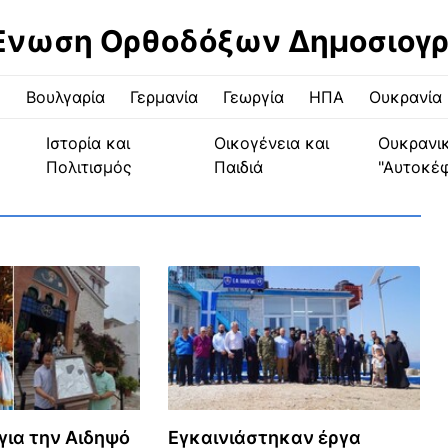
Ένωση Ορθοδόξων Δημοσιογ
ς
Βουλγαρία
Γερμανία
Γεωργία
ΗΠΑ
Ουκρανία
Ιστορία και
Οικογένεια και
Ουκρανι
Πολιτισμός
Παιδιά
"Αυτοκέ
ια την Αιδηψό
Εγκαινιάστηκαν έργα