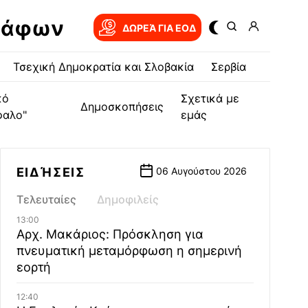
ράφων
ΔΩΡΕΆ ΓΙΑ EOΔ
Τσεχική Δημοκρατία και Σλοβακία
Σερβία
κό
Σχετικά με
Δημοσκοπήσεις
φαλο"
εμάς
ΕΙΔΉΣΕΙΣ
06 Αυγούστου 2026
Τελευταίες
Δημοφιλείς
13:00
Αρχ. Μακάριος: Πρόσκληση για
πνευματική μεταμόρφωση η σημερινή
εορτή
12:40