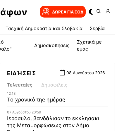
ράφων
ΔΩΡΕΆ ΓΙΑ EOΔ
Τσεχική Δημοκρατία και Σλοβακία
Σερβία
κό
Σχετικά με
Δημοσκοπήσεις
φαλο"
εμάς
ΕΙΔΉΣΕΙΣ
08 Αυγούστου 2026
Τελευταίες
Δημοφιλείς
12:13
Το χρονικό της ημέρας
07 Αυγούστου 20:59
Ιερόσυλοι βανδάλισαν το εκκλησάκι
της Μεταμορφώσεως στον Δήμο