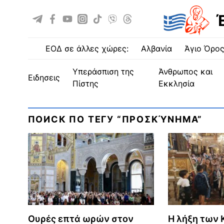
ΕΟΔ σε άλλες χώρες:
Αλβανία
Άγιο Όρο
Υπεράσπιση της
Άνθρωπος και
ειδησεις
Πίστης
Εκκλησία
ПОИСК ПО ТЕГУ “ΠΡΟΣΚΎΝΗΜΑ”
Ουρές επτά ωρών στον
Η λήξη των