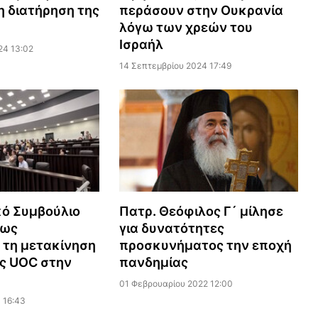
η διατήρηση της
περάσουν στην Ουκρανία
λόγω των χρεών του
Ισραήλ
24 13:02
14 Σεπτεμβρίου 2024 17:49
κό Συμβούλιο
Πατρ. Θεόφιλος Γ´ μίλησε
εως
για δυνατότητες
 τη μετακίνηση
προσκυνήματος την εποχή
ας UOC στην
πανδημίας
01 Φεβρουαρίου 2022 12:00
 16:43