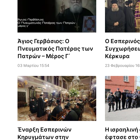
Άγιος Γερβάσιος: Ο
Ο Εσπερινός
Πνευματικός Πατέρας των
Συγχωρήσεω
Πατρών – Μέρος Γ΄
Κέρκυρα
03 Μαρτίου 15:54
23 Φεβρουαρίου 16
Έναρξη Εσπερινών
Η ισραηλινή
Κηρυγμάτων στην
έφτασε στο 