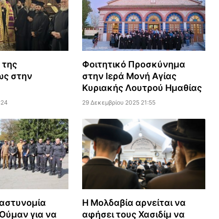
 της
Φοιτητικό Προσκύνημα
ς στην
στην Ιερά Μονή Αγίας
Κυριακής Λουτρού Ημαθίας
:24
29 Δεκεμβρίου 2025 21:55
 αστυνομία
Η Μολδαβία αρνείται να
Ούμαν για να
αφήσει τους Χασιδίμ να