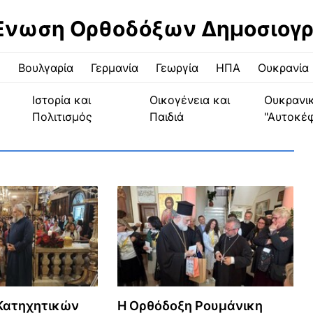
Ένωση Ορθοδόξων Δημοσιογ
ς
Βουλγαρία
Γερμανία
Γεωργία
ΗΠΑ
Ουκρανία
Ιστορία και
Οικογένεια και
Ουκρανι
Πολιτισμός
Παιδιά
"Αυτοκέ
 Κατηχητικών
Η Ορθόδοξη Ρουμάνικη