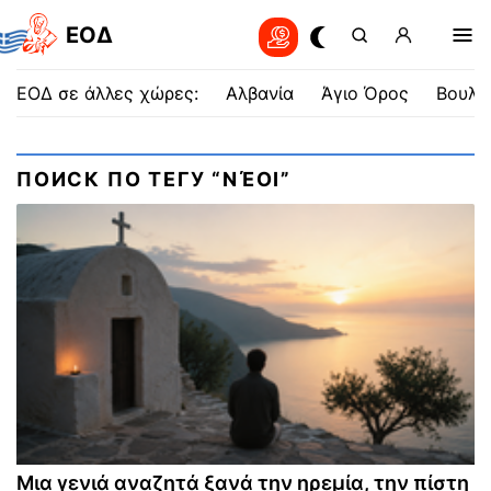
EOΔ
ΕΟΔ σε άλλες χώρες:
Αλβανία
Άγιο Όρος
Βουλγ
ПОИСК ПО ТЕГУ “ΝΈΟΙ”
Μια γενιά αναζητά ξανά την ηρεμία, την πίστη