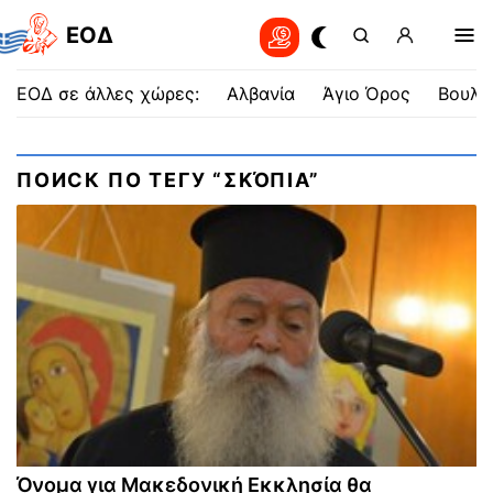
EOΔ
ΕΟΔ σε άλλες χώρες:
Αλβανία
Άγιο Όρος
Βουλγ
ПОИСК ПО ТЕГУ “ΣΚΌΠΙΑ”
Όνομα για Μακεδονική Εκκλησία θα