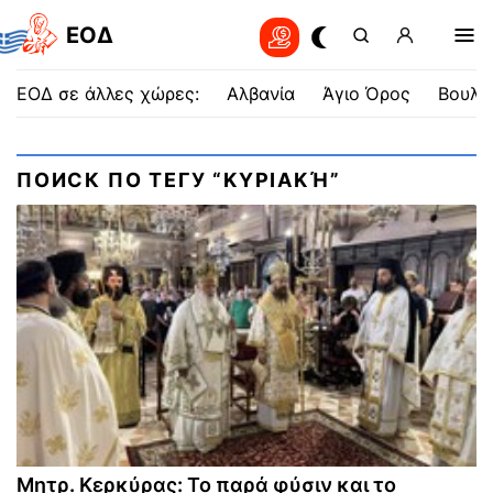
EOΔ
ΕΟΔ σε άλλες χώρες:
Αλβανία
Άγιο Όρος
Βουλγ
ПОИСК ПО ТЕГУ “ΚΥΡΙΑΚΉ”
Μητρ. Κερκύρας: Το παρά φύσιν και το