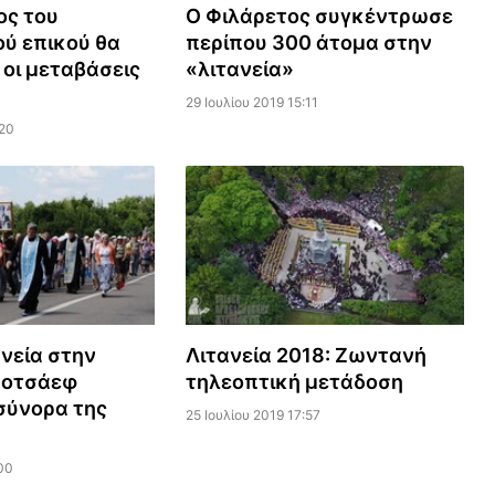
ος του
Ο Φιλάρετος συγκέντρωσε
ύ επικού θα
περίπου 300 άτομα στην
οι μεταβάσεις
«λιτανεία»
29 Ιουλίου 2019 15:11
:20
ανεία στην
Λιτανεία 2018: Ζωντανή
Ποτσάεφ
τηλεοπτική μετάδοση
 σύνορα της
25 Ιουλίου 2019 17:57
00