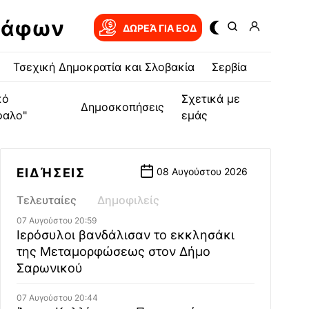
ράφων
ΔΩΡΕΆ ΓΙΑ EOΔ
Τσεχική Δημοκρατία και Σλοβακία
Σερβία
κό
Σχετικά με
Δημοσκοπήσεις
φαλο"
εμάς
ΕΙΔΉΣΕΙΣ
08 Αυγούστου 2026
Τελευταίες
Δημοφιλείς
07 Αυγούστου 20:59
Ιερόσυλοι βανδάλισαν το εκκλησάκι
της Μεταμορφώσεως στον Δήμο
Σαρωνικού
07 Αυγούστου 20:44