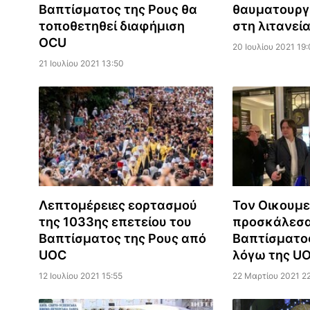
Βαπτίσματος της Ρους θα
θαυματουργι
τοποθετηθεί διαφήμιση
στη λιτανεία
OCU
20 Ιουλίου 2021 19:
21 Ιουλίου 2021 13:50
Λεπτομέρειες εορτασμού
Τον Οικουμε
της 1033ης επετείου του
προσκάλεσα
Βαπτίσματος της Ρους από
Βαπτίσματος
UOC
λόγω της U
12 Ιουλίου 2021 15:55
22 Μαρτίου 2021 22