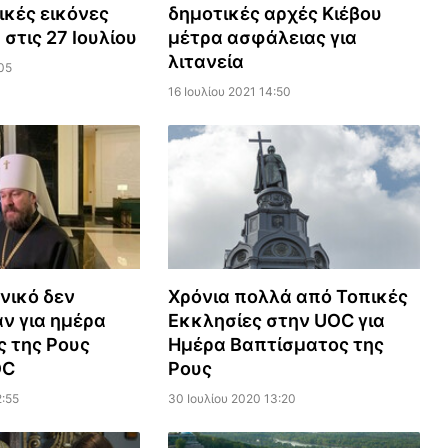
κές εικόνες
δημοτικές αρχές Κιέβου
 στις 27 Ιουλίου
μέτρα ασφάλειας για
λιτανεία
05
16 Ιουλίου 2021 14:50
νικό δεν
Χρόνια πολλά από Τοπικές
ν για ημέρα
Εκκλησίες στην UOC για
 της Ρους
Ημέρα Βαπτίσματος της
OC
Ρους
:55
30 Ιουλίου 2020 13:20