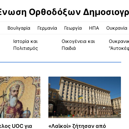
Ένωση Ορθοδόξων Δημοσιογ
ς
Βουλγαρία
Γερμανία
Γεωργία
ΗΠΑ
Ουκρανία
Ιστορία και
Οικογένεια και
Ουκρανι
Πολιτισμός
Παιδιά
"Αυτοκέ
λος UOC για
«Λαϊκοί» ζήτησαν από