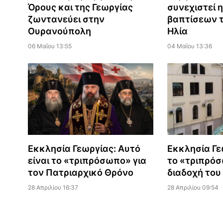
Όρους και της Γεωργίας
συνεχιστεί 
ζωντανεύει στην
βαπτίσεων 
Ουρανούπολη
Ηλία
06 Μαΐου 13:55
04 Μαΐου 13:36
Εκκλησία Γεωργίας: Αυτό
Εκκλησία Γε
είναι το «τριπρόσωπο» για
το «τριπρόσ
τον Πατριαρχικό Θρόνο
διαδοχή του 
28 Απριλίου 16:37
28 Απριλίου 09:54