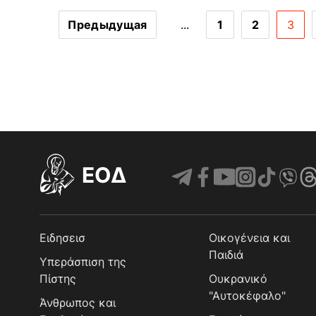
Предыдущая
...
1
2
3
EOΔ
Ειδησεισ
Οικογένεια και
Παιδιά
Υπεράσπιση της
Πίστης
Ουκρανικό
"Αυτοκέφαλο"
Άνθρωπος και