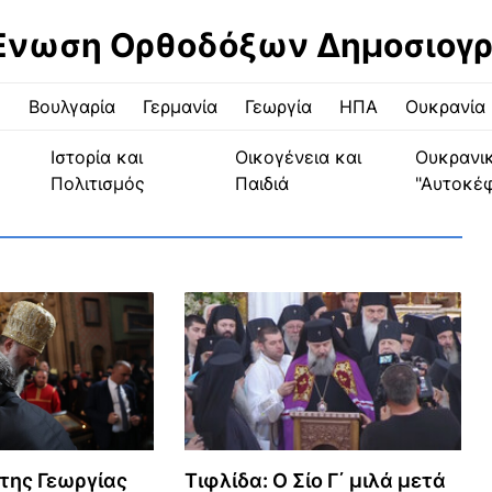
Ένωση Ορθοδόξων Δημοσιογ
ς
Βουλγαρία
Γερμανία
Γεωργία
ΗΠΑ
Ουκρανία
Ιστορία και
Οικογένεια και
Ουκρανι
Πολιτισμός
Παιδιά
"Αυτοκέ
Τιφλίδα: Ο Σίο Γ΄ μιλά μετά
της Γεωργίας