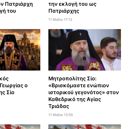
την εκλογή του ως
ον Πατριάρχη
Πατριάρχης
γή του
11 Μαΐου 17:12
κός
Μητροπολίτης Σίο:
Γεωργίας ο
«Βρισκόμαστε ενώπιον
ς Σίο
ιστορικού γεγονότος» στον
Καθεδρικό της Αγίας
Τριάδας
11 Μαΐου 13:55