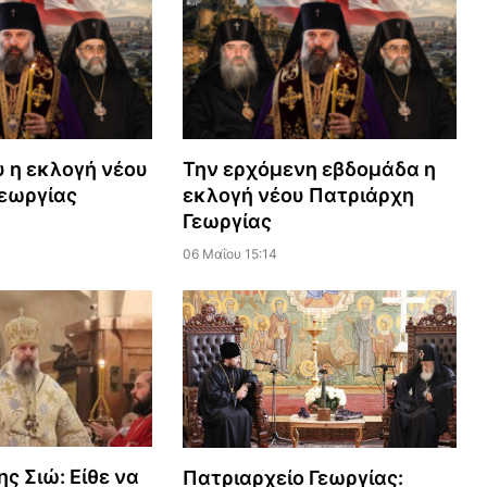
υ η εκλογή νέου
Την ερχόμενη εβδομάδα η
εωργίας
εκλογή νέου Πατριάρχη
Γεωργίας
06 Μαΐου 15:14
ς Σιώ: Είθε να
Πατριαρχείο Γεωργίας: