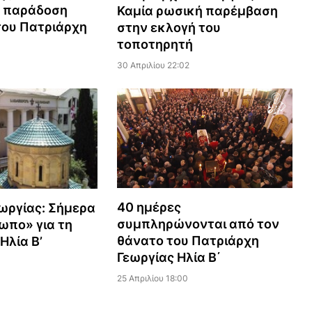
η παράδοση
Καμία ρωσική παρέμβαση
του Πατριάρχη
στην εκλογή του
τοποτηρητή
30 Απριλίου 22:02
40 ημέρες
ωργίας: Σήμερα
συμπληρώνονται από τον
ωπο» για τη
θάνατο του Πατριάρχη
Ηλία Β’
Γεωργίας Ηλία Β΄
25 Απριλίου 18:00