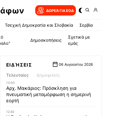
ράφων
ΔΩΡΕΆ ΓΙΑ EOΔ
Τσεχική Δημοκρατία και Σλοβακία
Σερβία
κό
Σχετικά με
Δημοσκοπήσεις
φαλο"
εμάς
ΕΙΔΉΣΕΙΣ
06 Αυγούστου 2026
Τελευταίες
Δημοφιλείς
13:00
Αρχ. Μακάριος: Πρόσκληση για
πνευματική μεταμόρφωση η σημερινή
εορτή
12:40