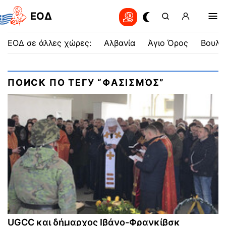
EOΔ
ΕΟΔ σε άλλες χώρες:
Αλβανία
Άγιο Όρος
Βουλγ
ПОИСК ПО ТЕГУ “ΦΑΣΙΣΜΌΣ”
UGCC και δήμαρχος Ιβάνο-Φρανκίβσκ